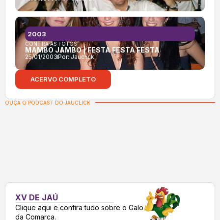
2003
CONFIRA AS FOTOS:
MAMBO JAMBO | FESTA FESTA FESTA
25/01/2003
Por:
Jauclick
ACERVO COMPLETO
OUÇA O PODCAST DO JAUCLICK
XV DE JAÚ
Clique aqui e confira tudo sobre o Galo
da Comarca.