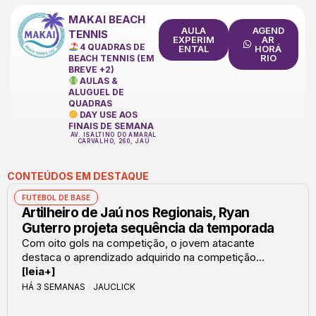
MAKAI BEACH
AULA
AGEND
TENNIS
EXPERIM
AR
4 QUADRAS DE
ENTAL
HORÁ
RIO
BEACH TENNIS (EM
BREVE +2)
AULAS &
ALUGUEL DE
QUADRAS
DAY USE AOS
FINAIS DE SEMANA
AV. ISALTINO DO AMARAL
CARVALHO, 260, JAÚ
CONTEÚDOS EM DESTAQUE
FUTEBOL DE BASE
Artilheiro de Jaú nos Regionais, Ryan
Guterro projeta sequência da temporada
Com oito gols na competição, o jovem atacante
destaca o aprendizado adquirido na competição...
[leia+]
HÁ 3 SEMANAS
JAUCLICK