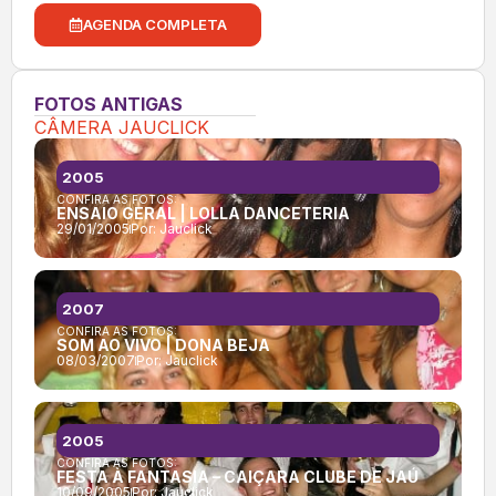
AGENDA COMPLETA
FOTOS ANTIGAS
CÂMERA JAUCLICK
2005
CONFIRA AS FOTOS:
ENSAIO GERAL | LOLLA DANCETERIA
29/01/2005
Por:
Jauclick
2007
CONFIRA AS FOTOS:
SOM AO VIVO | DONA BEJA
08/03/2007
Por:
Jauclick
2005
CONFIRA AS FOTOS:
FESTA À FANTASIA – CAIÇARA CLUBE DE JAÚ
10/09/2005
Por:
Jauclick