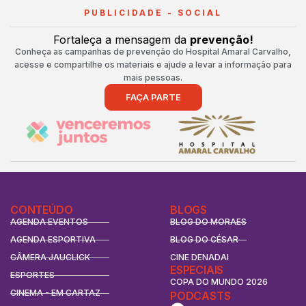
PUBLICIDADE - SOCIAL
Fortaleça a mensagem da
prevenção!
Conheça as campanhas de prevenção do Hospital Amaral Carvalho,
acesse e compartilhe os materiais e ajude a levar a informação para
mais pessoas.
FAÇA PARTE
CONTEÚDO
BLOGS
AGENDA EVENTOS
BLOG DO MORAES
AGENDA ESPORTIVA
BLOG DO CÉSAR
CÂMERA JAUCLICK
CINE DENADAI
ESPECIAIS
ESPORTES
COPA DO MUNDO 2026
CINEMA - EM CARTAZ
PODCASTS