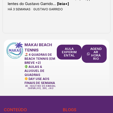
lentes do Gustavo Garrido...
[leia+]
HÁ 3 SEMANAS
GUSTAVO GARRIDO
MAKAI BEACH
AULA
AGEND
TENNIS
EXPERIM
AR
4 QUADRAS DE
ENTAL
HORÁ
RIO
BEACH TENNIS (EM
BREVE +2)
AULAS &
ALUGUEL DE
QUADRAS
DAY USE AOS
FINAIS DE SEMANA
AV. ISALTINO DO AMARAL
CARVALHO, 260, JAÚ
CONTEÚDO
BLOGS