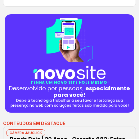
TENHA UM NOVO SITE HOJE MESMO!
Desenvolvido por pessoas,
especialmente
para você!
Deixe a tecnologia trabalhar a seu favor e fortaleça sua
presença na web com soluções feitas sob medida para você!
CONTEÚDOS EM DESTAQUE
CÂMERA JAUCLICK