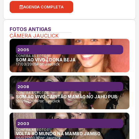
AGENDA COMPLETA
FOTOS ANTIGAS
CÂMERA JAUCLICK
2005
CONFIRA AS FOTOS:
SOM AO VIVO | DONA BEJA
17/03/2005
Por:
Jauclick
2008
CONFIRA AS FOTOS:
SOM AO VIVO CAPITÃO MAMÃO NO JAHU PUB
19/09/2008
Por:
Jauclick
2003
CONFIRA AS FOTOS:
VOLTA AO MUNDO NA MAMBO JAMBO
05/07/2003
Por:
Jauclick