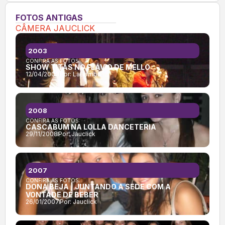
FOTOS ANTIGAS
CÂMERA JAUCLICK
2003
CONFIRA AS FOTOS:
SHOW TITÃS NO FLÁVIO DE MELLO
12/04/2003
Por:
LaBomba
2008
CONFIRA AS FOTOS:
CASCABUM NA LOLLA DANCETERIA
29/11/2008
Por:
Jauclick
2007
CONFIRA AS FOTOS:
DONA BEJA | JUNTANDO A SEDE COM A
VONTADE DE BEBER
26/01/2007
Por:
Jauclick