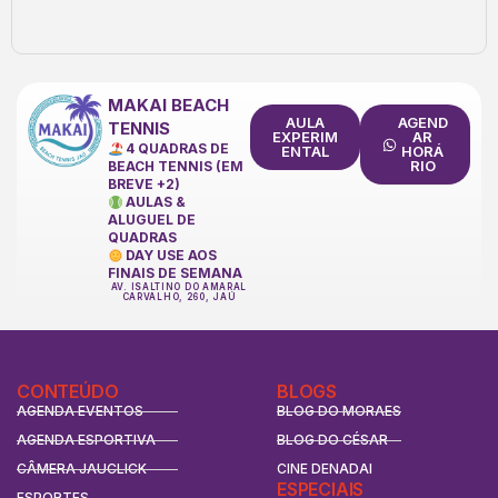
MAKAI BEACH
AULA
AGEND
TENNIS
EXPERIM
AR
4 QUADRAS DE
ENTAL
HORÁ
RIO
BEACH TENNIS (EM
BREVE +2)
AULAS &
ALUGUEL DE
QUADRAS
DAY USE AOS
FINAIS DE SEMANA
AV. ISALTINO DO AMARAL
CARVALHO, 260, JAÚ
CONTEÚDO
BLOGS
AGENDA EVENTOS
BLOG DO MORAES
AGENDA ESPORTIVA
BLOG DO CÉSAR
CÂMERA JAUCLICK
CINE DENADAI
ESPECIAIS
ESPORTES