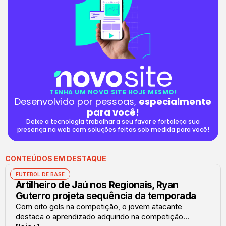
TENHA UM NOVO SITE HOJE MESMO!
Desenvolvido por pessoas,
especialmente
para você!
Deixe a tecnologia trabalhar a seu favor e fortaleça sua
presença na web com soluções feitas sob medida para você!
CONTEÚDOS EM DESTAQUE
FUTEBOL DE BASE
Artilheiro de Jaú nos Regionais, Ryan
Guterro projeta sequência da temporada
Com oito gols na competição, o jovem atacante
destaca o aprendizado adquirido na competição...