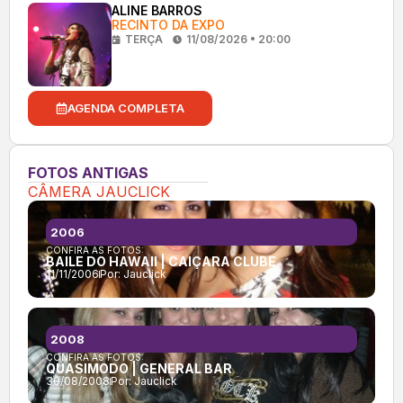
ALINE BARROS
RECINTO DA EXPO
TERÇA
11/08/2026 • 20:00
AGENDA COMPLETA
FOTOS ANTIGAS
CÂMERA JAUCLICK
2006
CONFIRA AS FOTOS:
BAILE DO HAWAII | CAIÇARA CLUBE
11/11/2006
Por:
Jauclick
2008
CONFIRA AS FOTOS:
QUASIMODO | GENERAL BAR
30/08/2008
Por:
Jauclick