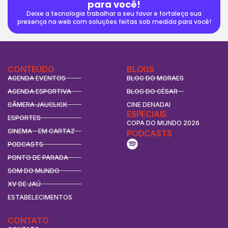
para você!
Deixe a tecnologia trabalhar a seu favor e fortaleça sua
presença na web com soluções feitas sob medida para você!
CONTEÚDO
BLOGS
AGENDA EVENTOS
BLOG DO MORAES
AGENDA ESPORTIVA
BLOG DO CÉSAR
CÂMERA JAUCLICK
CINE DENADAI
ESPECIAIS
ESPORTES
COPA DO MUNDO 2026
CINEMA - EM CARTAZ
PODCASTS
PODCASTS
PONTO DE PARADA
SOM DO MUNDO
XV DE JAÚ
ESTABELECIMENTOS
CONTATO