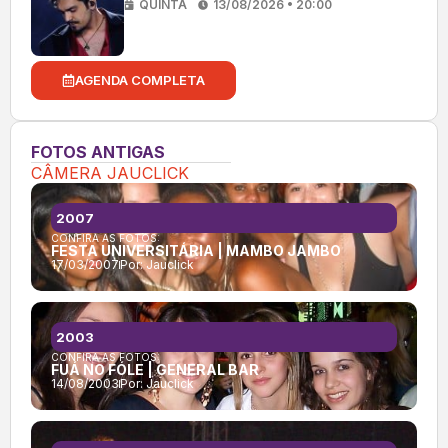
QUINTA
13/08/2026 • 20:00
AGENDA COMPLETA
FOTOS ANTIGAS
CÂMERA JAUCLICK
2007
CONFIRA AS FOTOS:
FESTA UNIVERSITÁRIA | MAMBO JAMBO
17/03/2007
Por:
Jauclick
2003
CONFIRA AS FOTOS:
FUÁ NO FÓLE | GENERAL BAR
14/08/2003
Por:
Jauclick