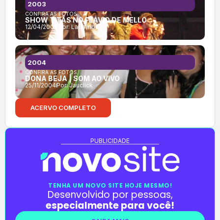
2003
CONFIRA AS FOTOS:
SHOW TITÃS NO FLÁVIO DE MELLO
12/04/2003
Por:
LaBomba
2004
CONFIRA AS FOTOS:
DONA BEJA | SOM AO VIVO
25/11/2004
Por:
Jauclick
ACERVO COMPLETO
PUBLICIDADE
TENHA UM NOVO SITE HOJE MESMO!
Desenvolvido por pessoas,
especialmente para você!