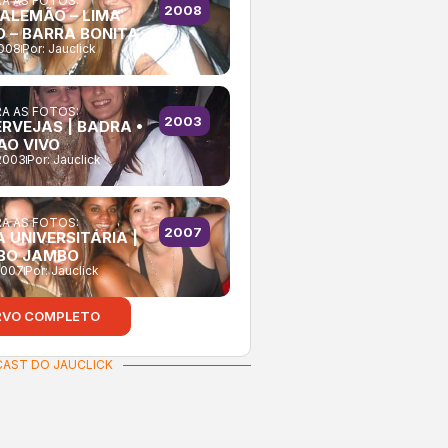
A AS FOTOS:
2008
 ALEMÃO – LIMA
O – BARRA BONITA
2008
Por:
Jauclick
A AS FOTOS:
2003
ERVEJAS | BADRA •
AO VIVO
2003
Por:
Jauclick
A AS FOTOS:
2007
 UNIVERSITÁRIA |
BO JAMBO
2007
Por:
Jauclick
RVO COMPLETO
AST DO JAUCLICK