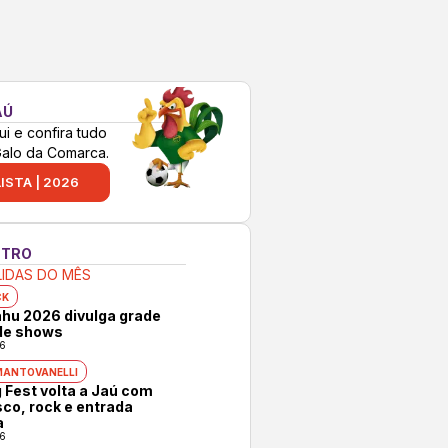
AÚ
ui e confira tudo
Galo da Comarca.
ISTA | 2026
NTRO
LIDAS DO MÊS
CK
hu 2026 divulga grade
 de shows
6
MANTOVANELLI
 Fest volta a Jaú com
co, rock e entrada
a
6