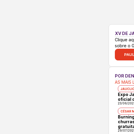
XV DE J
Clique aq
sobre o 
PAUL
POR DE
AS MAIS 
JAUCLI
Expo Ja
oficial
23/06/202
CÉSAR 
Burning
churras
gratuit
29/07/202