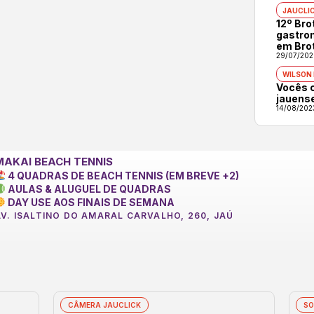
JAUCLI
12º Br
gastron
em Bro
29/07/202
WILSON
Vocês 
jauens
14/08/202
MAKAI BEACH TENNIS
4 QUADRAS DE BEACH TENNIS (EM BREVE +2)
AULAS & ALUGUEL DE QUADRAS
DAY USE AOS FINAIS DE SEMANA
AV. ISALTINO DO AMARAL CARVALHO, 260, JAÚ
CÂMERA JAUCLICK
SO