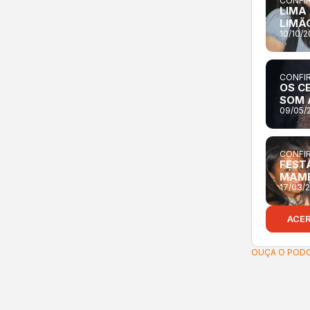
CONFIR
LIMA
LIMÃ
10/10/
CONFIR
OS C
SOM 
09/05/
CONFIR
FESTA
MAM
17/03/
ACE
OUÇA O PODC