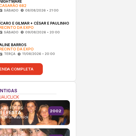
NIGHTMARE
CASARÃO 682
SÁBADO
08/08/2026 • 21:00
ÍCARO E GILMAR + CÉSAR E PAULINHO
RECINTO DA EXPO
SÁBADO
09/08/2026 • 20:00
ALINE BARROS
RECINTO DA EXPO
TERÇA
11/08/2026 • 20:00
ENDA COMPLETA
ANTIGAS
JAUCLICK
A AS FOTOS:
2002
I | FESTA
002
Por:
Jauclick