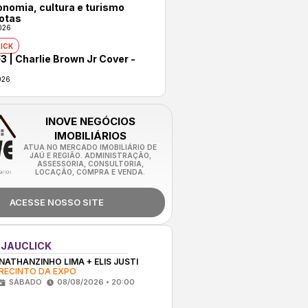
onomia, cultura e turismo
otas
026
ICK
3 | Charlie Brown Jr Cover -
026
INOVE NEGÓCIOS
IMOBILIÁRIOS
ATUA NO MERCADO IMOBILIÁRIO DE
JAÚ E REGIÃO. ADMINISTRAÇÃO,
ASSESSORIA, CONSULTORIA,
LOCAÇÃO, COMPRA E VENDA.
ACESSE NOSSO SITE
 JAUCLICK
NATHANZINHO LIMA + ELIS JUSTI
RECINTO DA EXPO
SÁBADO
08/08/2026 • 20:00