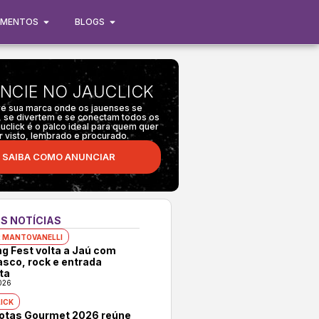
IMENTOS
BLOGS
NCIE NO JAUCLICK
e sua marca onde os jauenses se
 se divertem e se conectam todos os
auclick é o palco ideal para quem quer
r visto, lembrado e procurado.
SAIBA COMO ANUNCIAR
S NOTÍCIAS
 MANTOVANELLI
ng Fest volta a Jaú com
asco, rock e entrada
ta
026
ICK
rotas Gourmet 2026 reúne