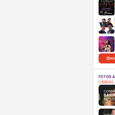
AG
FOTOS 
CÂMERA 
CONFIR
BARIR
14/12/2