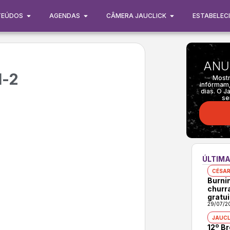
TEÚDOS
AGENDAS
CÂMERA JAUCLICK
ESTABELEC
ANU
l-2
Mostr
informam,
dias. O J
se
ÚLTIMA
CÉSAR
Burni
churr
gratui
29/07/2
JAUCL
12º B