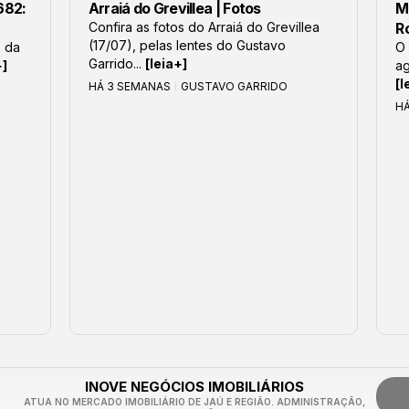
682:
Arraiá do Grevillea | Fotos
M
Confira as fotos do Arraiá do Grevillea
R
(17/07), pelas lentes do Gustavo
s da
O 
Garrido...
[leia+]
+]
ag
[l
HÁ 3 SEMANAS
GUSTAVO GARRIDO
H
INOVE NEGÓCIOS IMOBILIÁRIOS
ATUA NO MERCADO IMOBILIÁRIO DE JAÚ E REGIÃO. ADMINISTRAÇÃO,