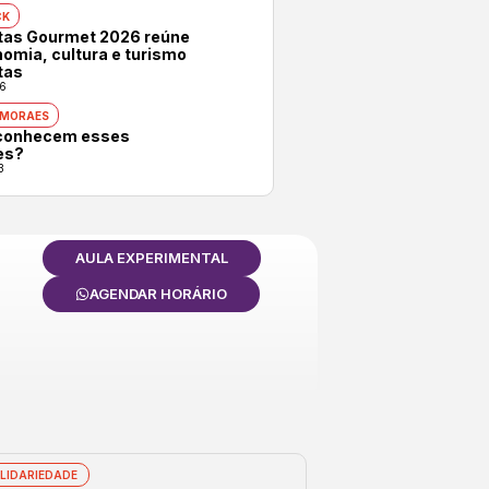
CK
otas Gourmet 2026 reúne
omia, cultura e turismo
tas
6
 MORAES
conhecem esses
es?
3
AULA EXPERIMENTAL
AGENDAR HORÁRIO
LIDARIEDADE