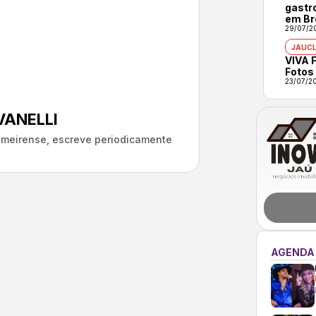
gastr
em Br
29/07/2
JAUCL
VIVA F
Fotos
23/07/2
ANELLI
almeirense, escreve periodicamente
AGENDA