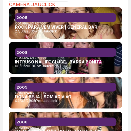
CÂMERA JAUCLICK
2005
CONFIRA AS FOTOS:
ROCK PARA VEM VIVER | GENERAL BAR
27/03/2005
Por:
Jauclick
2008
CONFIRA AS FOTOS:
INTRUSO NA LIFE CLUBE – BARRA BONITA
08/11/2008
Por:
Jauclick
2005
CONFIRA AS FOTOS:
DONA BEJA | SOM AO VIVO
04/03/2005
Por:
Jauclick
2006
CONFIRA AS FOTOS: