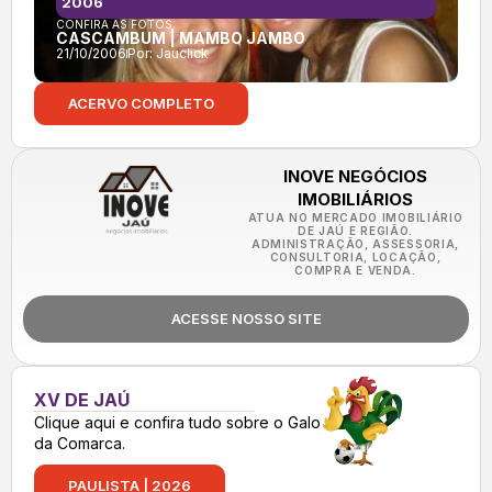
2006
CONFIRA AS FOTOS:
CASCAMBUM | MAMBO JAMBO
21/10/2006
Por:
Jauclick
ACERVO COMPLETO
INOVE NEGÓCIOS
IMOBILIÁRIOS
ATUA NO MERCADO IMOBILIÁRIO
DE JAÚ E REGIÃO.
ADMINISTRAÇÃO, ASSESSORIA,
CONSULTORIA, LOCAÇÃO,
COMPRA E VENDA.
ACESSE NOSSO SITE
XV DE JAÚ
Clique aqui e confira tudo sobre o Galo
da Comarca.
PAULISTA | 2026