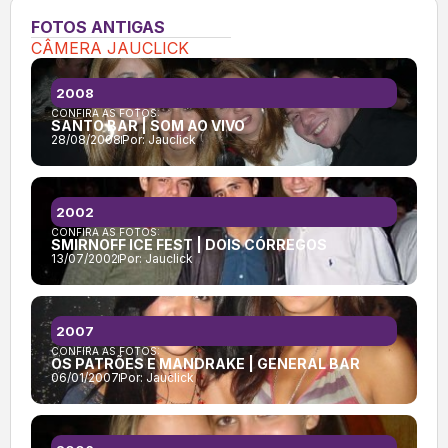
FOTOS ANTIGAS
CÂMERA JAUCLICK
2008
CONFIRA AS FOTOS:
SANTO BAR | SOM AO VIVO
28/08/2008
Por:
Jauclick
2002
CONFIRA AS FOTOS:
SMIRNOFF ICE FEST | DOIS CÓRREGOS
13/07/2002
Por:
Jauclick
2007
CONFIRA AS FOTOS:
OS PATRÕES E MANDRAKE | GENERAL BAR
06/01/2007
Por:
Jauclick