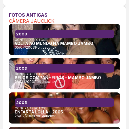
FOTOS ANTIGAS
CÂMERA JAUCLICK
2003
CONFIRA AS FOTOS:
VOLTA AO MUNDO NA MAMBO JAMBO
05/07/2003
Por:
Jauclick
2003
CONFIRA AS FOTOS:
BELOS COMPANHEIROS – MAMBO JAMBO
12/04/2003
Por:
Jauclick
2005
CONFIRA AS FOTOS:
ENFARTA LOLLA – 2005
26/02/2005
Por:
Jauclick