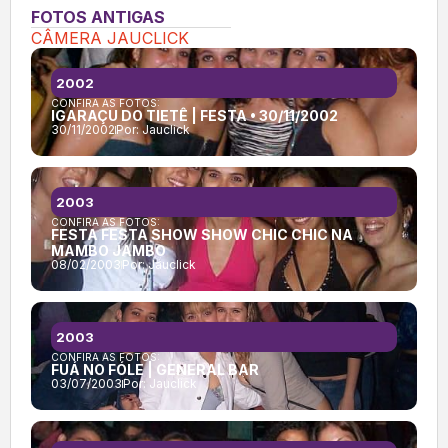
FOTOS ANTIGAS
CÂMERA JAUCLICK
2002
CONFIRA AS FOTOS:
IGARAÇU DO TIETÊ | FESTA • 30/11/2002
30/11/2002
Por:
Jauclick
2003
CONFIRA AS FOTOS:
FESTA FESTA SHOW SHOW CHIC CHIC NA
MAMBO JAMBO
08/02/2003
Por:
Jauclick
2003
CONFIRA AS FOTOS:
FUÁ NO FÓLE | GENERAL BAR
03/07/2003
Por:
Jauclick