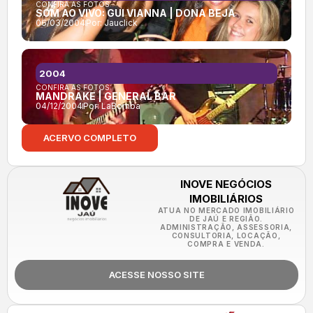
CONFIRA AS FOTOS:
SOM AO VIVO: GUI VIANNA | DONA BEJA
06/03/2004
Por:
Jauclick
2004
CONFIRA AS FOTOS:
MANDRAKE | GENERAL BAR
04/12/2004
Por:
LaBomba
ACERVO COMPLETO
INOVE NEGÓCIOS
IMOBILIÁRIOS
ATUA NO MERCADO IMOBILIÁRIO
DE JAÚ E REGIÃO.
ADMINISTRAÇÃO, ASSESSORIA,
CONSULTORIA, LOCAÇÃO,
COMPRA E VENDA.
ACESSE NOSSO SITE