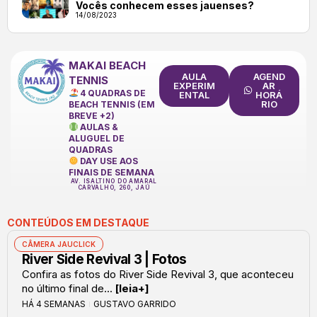
Vocês conhecem esses jauenses?
14/08/2023
MAKAI BEACH
AULA
AGEND
TENNIS
EXPERIM
AR
4 QUADRAS DE
ENTAL
HORÁ
RIO
BEACH TENNIS (EM
BREVE +2)
AULAS &
ALUGUEL DE
QUADRAS
DAY USE AOS
FINAIS DE SEMANA
AV. ISALTINO DO AMARAL
CARVALHO, 260, JAÚ
CONTEÚDOS EM DESTAQUE
CÂMERA JAUCLICK
River Side Revival 3 | Fotos
Confira as fotos do River Side Revival 3, que aconteceu
no último final de...
[leia+]
HÁ 4 SEMANAS
GUSTAVO GARRIDO