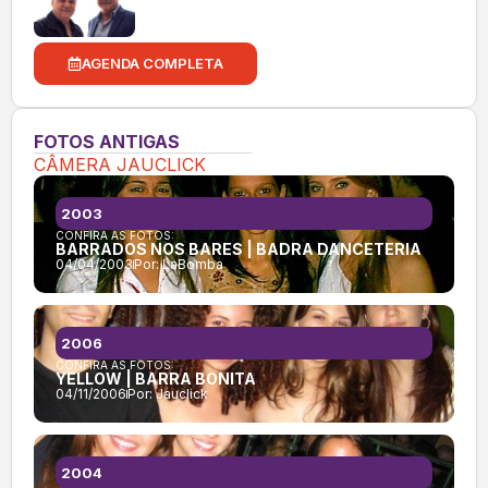
AGENDA COMPLETA
FOTOS ANTIGAS
CÂMERA JAUCLICK
2003
CONFIRA AS FOTOS:
BARRADOS NOS BARES | BADRA DANCETERIA
04/04/2003
Por:
LaBomba
2006
CONFIRA AS FOTOS:
YELLOW | BARRA BONITA
04/11/2006
Por:
Jauclick
2004