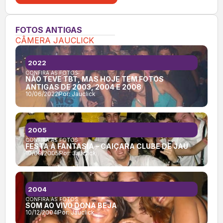
FOTOS ANTIGAS
CÂMERA JAUCLICK
2022
CONFIRA AS FOTOS:
NÃO TEVE TBT, MAS HOJE TEM FOTOS
ANTIGAS DE 2003, 2004 E 2008
10/06/2022
Por:
Jauclick
2005
CONFIRA AS FOTOS:
FESTA À FANTASIA – CAIÇARA CLUBE DE JAÚ
10/09/2005
Por:
Jauclick
2004
CONFIRA AS FOTOS:
SOM AO VIVO DONA BEJA
10/12/2004
Por:
Jauclick