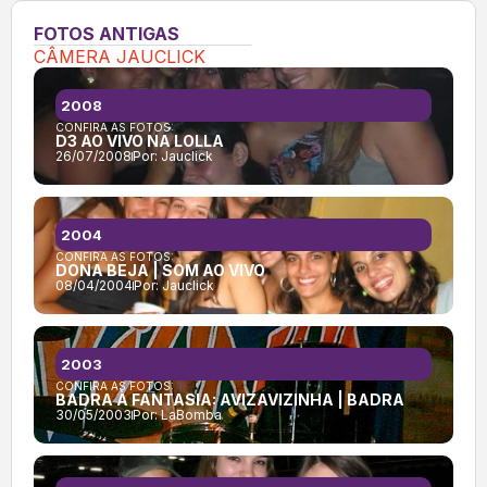
FOTOS ANTIGAS
CÂMERA JAUCLICK
2008
CONFIRA AS FOTOS:
D3 AO VIVO NA LOLLA
26/07/2008
Por:
Jauclick
2004
CONFIRA AS FOTOS:
DONA BEJA | SOM AO VIVO
08/04/2004
Por:
Jauclick
2003
CONFIRA AS FOTOS:
BADRA À FANTASIA: AVIZAVIZINHA | BADRA
30/05/2003
Por:
LaBomba