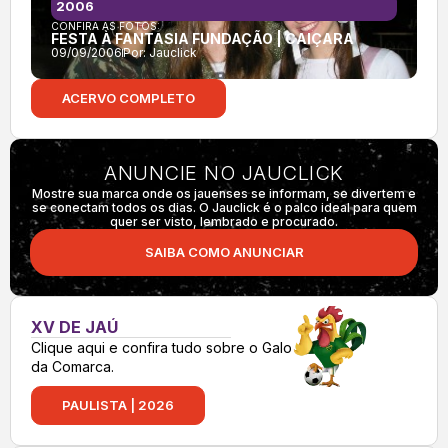
2006
CONFIRA AS FOTOS:
FESTA À FANTASIA FUNDAÇÃO | CAIÇARA
09/09/2006
Por:
Jauclick
ACERVO COMPLETO
ANUNCIE NO JAUCLICK
Mostre sua marca onde os jauenses se informam, se divertem e
se conectam todos os dias. O Jauclick é o palco ideal para quem
quer ser visto, lembrado e procurado.
SAIBA COMO ANUNCIAR
XV DE JAÚ
Clique aqui e confira tudo sobre o Galo
da Comarca.
PAULISTA | 2026