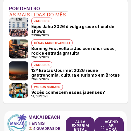
POR DENTRO
AS MAIS LIDAS DO MÊS
JAUCLICK
Expo Jahu 2026 divulga grade oficial de
shows
23/06/2026
CÉSAR MANTOVANELLI
Burning Fest volta a Jaú com churrasco,
rock e entrada gratuita
29/07/2026
JAUCLICK
12º Brotas Gourmet 2026 reúne
gastronomia, cultura e turismo em Brotas
29/07/2026
WILSON MORAES
Vocês conhecem esses jauenses?
14/08/2023
MAKAI BEACH
AULA
AGEND
TENNIS
EXPERIM
AR
4 QUADRAS DE
ENTAL
HORÁ