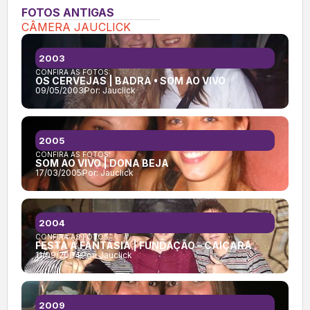
FOTOS ANTIGAS
CÂMERA JAUCLICK
2003
CONFIRA AS FOTOS:
OS CERVEJAS | BADRA • SOM AO VIVO
09/05/2003
Por:
Jauclick
2005
CONFIRA AS FOTOS:
SOM AO VIVO | DONA BEJA
17/03/2005
Por:
Jauclick
2004
CONFIRA AS FOTOS:
FESTA À FANTASIA | FUNDAÇÃO – CAIÇARA
11/09/2004
Por:
Jauclick
2009