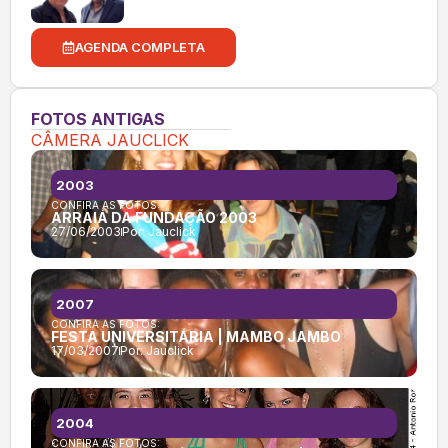
AGENDA COMPLETA
FOTOS ANTIGAS
CÂMERA JAUCLICK
2003
CONFIRA AS FOTOS:
ARRAIÁ DA FUNDAÇÃO 2003
27/06/2003
Por:
Jauclick
2007
CONFIRA AS FOTOS:
FESTA UNIVERSITÁRIA | MAMBO JAMBO
17/03/2007
Por:
Jauclick
2004
CONFIRA AS FOTOS: