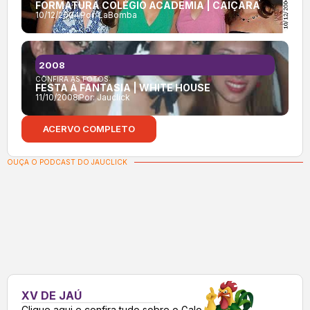
FORMATURA COLÉGIO ACADEMIA | CAIÇARA
10/12/2004
Por:
LaBomba
2008
CONFIRA AS FOTOS:
FESTA À FANTASIA | WHITE HOUSE
11/10/2008
Por:
Jauclick
ACERVO COMPLETO
OUÇA O PODCAST DO JAUCLICK
XV DE JAÚ
Clique aqui e confira tudo sobre o Galo