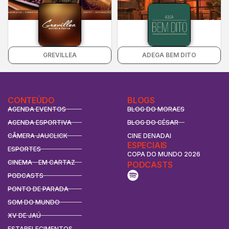
GREVILLEA
ADEGA BEM DITO
CONTEÚDO
BLOGS
AGENDA EVENTOS
BLOG DO MORAES
AGENDA ESPORTIVA
BLOG DO CÉSAR
CÂMERA JAUCLICK
CINE DENADAI
ESPECIAIS
ESPORTES
COPA DO MUNDO 2026
CINEMA - EM CARTAZ
PODCASTS
PODCASTS
PONTO DE PARADA
SOM DO MUNDO
XV DE JAÚ
ESTABELECIMENTOS