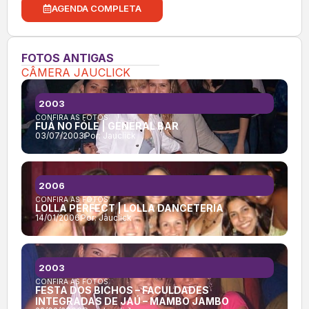
AGENDA COMPLETA
FOTOS ANTIGAS
CÂMERA JAUCLICK
2003
CONFIRA AS FOTOS:
FUÁ NO FÓLE | GENERAL BAR
03/07/2003
Por:
Jauclick
2006
CONFIRA AS FOTOS:
LOLLA PERFECT | LOLLA DANCETERIA
14/01/2006
Por:
Jauclick
2003
CONFIRA AS FOTOS:
FESTA DOS BICHOS – FACULDADES
INTEGRADAS DE JAÚ – MAMBO JAMBO