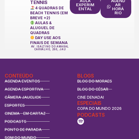
AULA
AGEND
TENNIS
EXPERIM
AR
4 QUADRAS DE
ENTAL
HORÁ
RIO
BEACH TENNIS (EM
BREVE +2)
AULAS &
ALUGUEL DE
QUADRAS
DAY USE AOS
FINAIS DE SEMANA
AV. ISALTINO DO AMARAL
CARVALHO, 260, JAÚ
CONTEÚDO
BLOGS
AGENDA EVENTOS
BLOG DO MORAES
AGENDA ESPORTIVA
BLOG DO CÉSAR
CÂMERA JAUCLICK
CINE DENADAI
ESPECIAIS
ESPORTES
COPA DO MUNDO 2026
CINEMA - EM CARTAZ
PODCASTS
PODCASTS
PONTO DE PARADA
SOM DO MUNDO