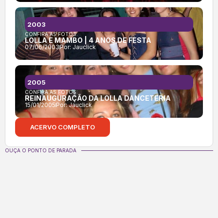
2003
CONFIRA AS FOTOS:
LOLLA E MAMBO | 4 ANOS DE FESTA
07/06/2003
Por:
Jauclick
2005
CONFIRA AS FOTOS:
REINAUGURAÇÃO DA LOLLA DANCETERIA
15/01/2005
Por:
Jauclick
ACERVO COMPLETO
OUÇA O PONTO DE PARADA