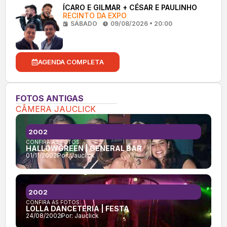
ÍCARO E GILMAR + CÉSAR E PAULINHO
RECINTO DA EXPO
SÁBADO
09/08/2026 • 20:00
AGENDA COMPLETA
FOTOS ANTIGAS
CÂMERA JAUCLICK
2002
CONFIRA AS FOTOS:
HALLOWGREEN | GENERAL BAR
01/11/2002
Por:
Jauclick
2002
CONFIRA AS FOTOS:
LOLLA DANCETERIA | FESTA
24/08/2002
Por:
Jauclick