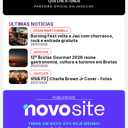
QUE LHE ATENDE
PARCEIRO OFICIAL DO JAUCLICK
ÚLTIMAS NOTÍCIAS
CÉSAR MANTOVANELLI
Burning Fest volta a Jaú com churrasco,
rock e entrada gratuita
29/07/2026
JAUCLICK
12º Brotas Gourmet 2026 reúne
gastronomia, cultura e turismo em Brotas
29/07/2026
JAUCLICK
VIVA F3 | Charlie Brown Jr Cover - Fotos
23/07/2026
PUBLICIDADE
TENHA UM NOVO SITE HOJE MESMO!