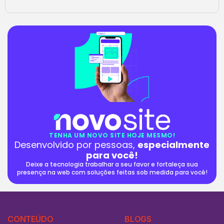
TENHA UM NOVO SITE HOJE MESMO!
Desenvolvido por pessoas,
especialmente
para você!
Deixe a tecnologia trabalhar a seu favor e fortaleça sua
presença na web com soluções feitas sob medida para você!
CONTEÚDO
BLOGS