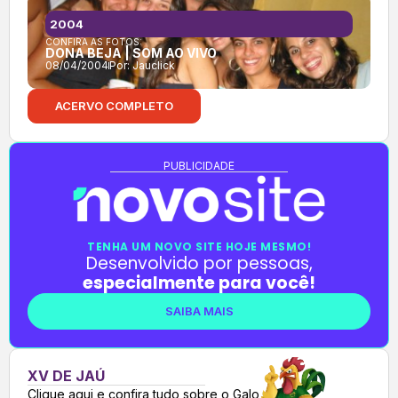
2004
CONFIRA AS FOTOS:
DONA BEJA | SOM AO VIVO
08/04/2004
Por:
Jauclick
ACERVO COMPLETO
PUBLICIDADE
TENHA UM NOVO SITE HOJE MESMO!
Desenvolvido por pessoas,
especialmente para você!
SAIBA MAIS
XV DE JAÚ
Clique aqui e confira tudo sobre o Galo