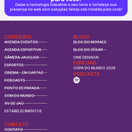
Deixe a tecnologia trabalhar a seu favor e fortaleça sua
presença na web com soluções feitas sob medida para você!
CONTEÚDO
BLOGS
AGENDA EVENTOS
BLOG DO MORAES
AGENDA ESPORTIVA
BLOG DO CÉSAR
CÂMERA JAUCLICK
CINE DENADAI
ESPECIAIS
ESPORTES
COPA DO MUNDO 2026
CINEMA - EM CARTAZ
PODCASTS
PODCASTS
PONTO DE PARADA
SOM DO MUNDO
XV DE JAÚ
ESTABELECIMENTOS
CONTATO
CONTATO