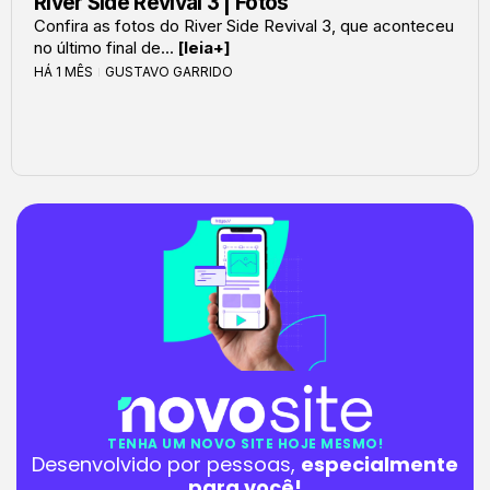
River Side Revival 3 | Fotos
Confira as fotos do River Side Revival 3, que aconteceu
no último final de...
[leia+]
HÁ 1 MÊS
GUSTAVO GARRIDO
TENHA UM NOVO SITE HOJE MESMO!
Desenvolvido por pessoas,
especialmente
para você!