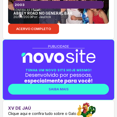
2003
CONFIRA AS FOTOS:
ABBEY ROAD NO GENERAL BAR
20/09/2003
Por:
Jauclick
ACERVO COMPLETO
PUBLICIDADE
TENHA UM NOVO SITE HOJE MESMO!
Desenvolvido por pessoas,
especialmente para você!
SAIBA MAIS
XV DE JAÚ
Clique aqui e confira tudo sobre o Galo