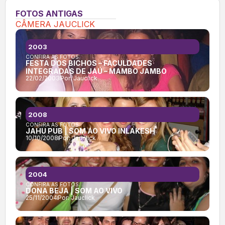
FOTOS ANTIGAS
CÂMERA JAUCLICK
2003
CONFIRA AS FOTOS:
FESTA DOS BICHOS – FACULDADES
INTEGRADAS DE JAÚ – MAMBO JAMBO
22/02/2003
Por:
Jauclick
2008
CONFIRA AS FOTOS:
JAHU PUB | SOM AO VIVO INLAKESH
10/10/2008
Por:
Jauclick
2004
CONFIRA AS FOTOS:
DONA BEJA | SOM AO VIVO
25/11/2004
Por:
Jauclick