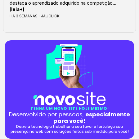
destaca o aprendizado adquirido na competição...
[leia+]
HÁ 3 SEMANAS
JAUCLICK
TENHA UM NOVO SITE HOJE MESMO!
Desenvolvido por pessoas,
especialmente
para você!
Deixe a tecnologia trabalhar a seu favor e fortaleça sua
presença na web com soluções feitas sob medida para você!