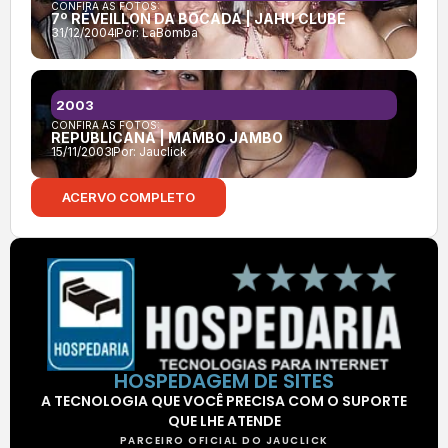
CONFIRA AS FOTOS:
7º RÉVEILLON DA BOCADA | JAHU CLUBE
31/12/2004
Por:
LaBomba
2003
CONFIRA AS FOTOS:
REPUBLICANA | MAMBO JAMBO
15/11/2003
Por:
Jauclick
ACERVO COMPLETO
HOSPEDAGEM DE SITES
A TECNOLOGIA QUE VOCÊ PRECISA COM O SUPORTE
QUE LHE ATENDE
PARCEIRO OFICIAL DO JAUCLICK