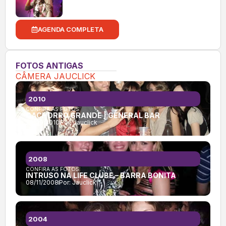
AGENDA COMPLETA
FOTOS ANTIGAS
CÂMERA JAUCLICK
2010
CONFIRA AS FOTOS:
CACHORRO GRANDE | GENERAL BAR
24/09/2010
Por:
Jauclick
2008
CONFIRA AS FOTOS:
INTRUSO NA LIFE CLUBE – BARRA BONITA
08/11/2008
Por:
Jauclick
2004