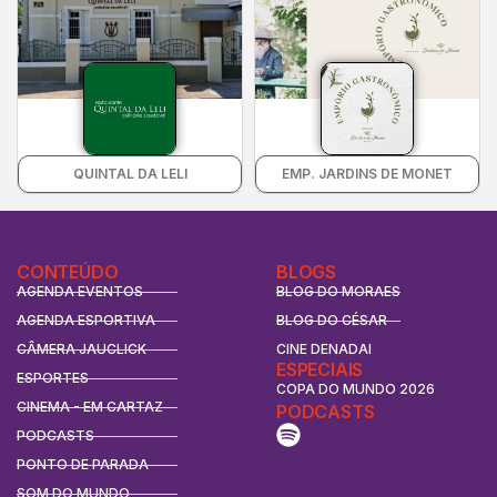
QUINTAL DA LELI
EMP. JARDINS DE MONET
CONTEÚDO
BLOGS
AGENDA EVENTOS
BLOG DO MORAES
AGENDA ESPORTIVA
BLOG DO CÉSAR
CÂMERA JAUCLICK
CINE DENADAI
ESPECIAIS
ESPORTES
COPA DO MUNDO 2026
CINEMA - EM CARTAZ
PODCASTS
PODCASTS
PONTO DE PARADA
SOM DO MUNDO