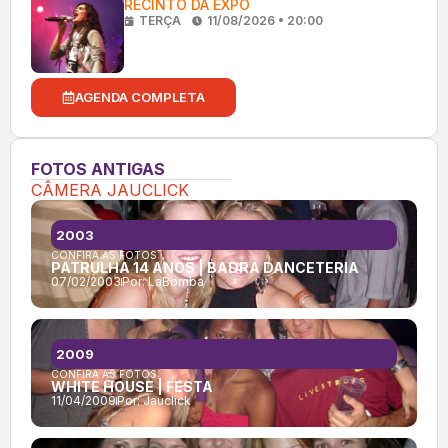
RECINTO DA EXPO
TERÇA
11/08/2026 • 20:00
AGENDA COMPLETA
FOTOS ANTIGAS
CÂMERA JAUCLICK
2003
CONFIRA AS FOTOS:
PATRULHA 14 ANOS | BADRA DANCETERIA
07/02/2003
Por:
LaBomba
2009
CONFIRA AS FOTOS:
WHITE HOUSE | FESTA
11/04/2009
Por:
Jauclick