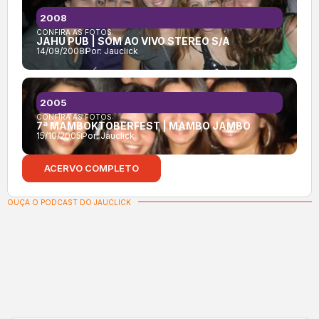
2008
CONFIRA AS FOTOS:
JAHU PUB | SOM AO VIVO STEREO S/A
14/09/2008
Por:
Jauclick
2005
CONFIRA AS FOTOS:
7ª MAMBOKTOBERFEST | MAMBO JAMBO
15/10/2005
Por:
Jauclick
ACERVO COMPLETO
OUÇA O PODCAST DO JAUCLICK