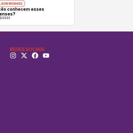
LSON MORAES
cês conhecem esses
uenses?
8/2023
REDES SOCIAIS