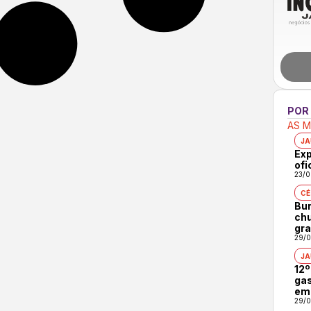
POR
AS M
JA
Exp
ofi
23/0
CÉ
Bur
chu
gra
29/0
JA
12º
gas
em
29/0