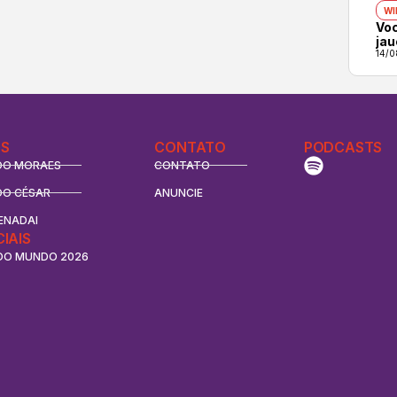
WI
Vo
ja
14/0
S
CONTATO
PODCASTS
DO MORAES
CONTATO
DO CÉSAR
ANUNCIE
ENADAI
CIAIS
DO MUNDO 2026