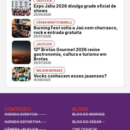
JAUCLICK
Expo Jahu 2026 divulga grade oficial de
shows
23/06/2026
CÉSAR MANTOVANELLI
Burning Fest volta a Jaú com churrasco,
rock e entrada gratuita
29/07/2026
JAUCLICK
12º Brotas Gourmet 2026 reúne
gastronomia, cultura e turismo em
Brotas
29/07/2026
WILSON MORAES
Vocês conhecem esses jauenses?
14/08/2023
CONTEÚDO
BLOGS
AGENDA EVENTOS
BLOG DO MORAES
AGENDA ESPORTIVA
BLOG DO CÉSAR
CÂMERA JAUCLICK
CINE DENADAI