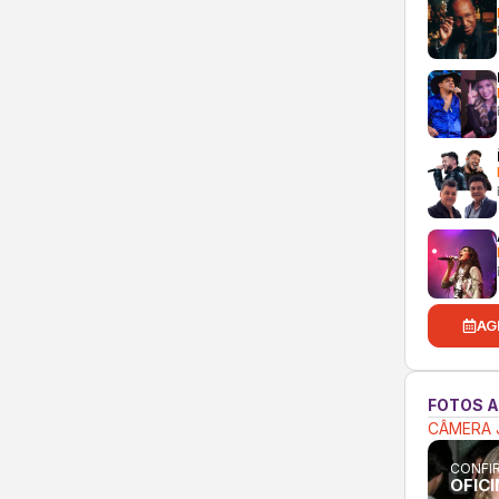
AG
FOTOS 
CÂMERA 
CONFIR
OFICI