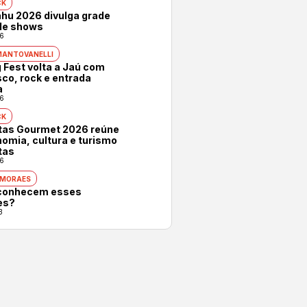
CK
hu 2026 divulga grade
 de shows
6
MANTOVANELLI
 Fest volta a Jaú com
co, rock e entrada
a
6
CK
otas Gourmet 2026 reúne
omia, cultura e turismo
tas
6
 MORAES
conhecem esses
es?
3