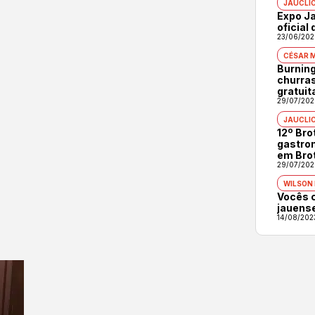
JAUCLI
Expo Ja
oficial
23/06/202
CÉSAR 
Burning
churras
gratuit
29/07/202
JAUCLI
12º Br
gastron
em Bro
29/07/202
WILSON
Vocês 
jauens
14/08/202