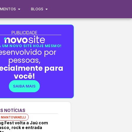
IMENTOS
BLOGS
PUBLICIDADE
 UM NOVO SITE HOJE MESMO!
esenvolvido por
pessoas,
ecialmente para
você!
SAIBA MAIS
S NOTÍCIAS
 MANTOVANELLI
ng Fest volta a Jaú com
asco, rock e entrada