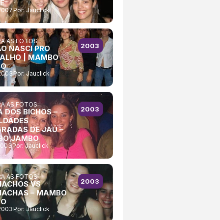
E
2007
Por:
Jauclick
A AS FOTOS:
2003
ÃO NASCI PRO
ALHO | MAMBO
BO
2003
Por:
Jauclick
A AS FOTOS:
2003
A DOS BICHOS –
LDADES
GRADAS DE JAÚ –
BO JAMBO
2003
Por:
Jauclick
A AS FOTOS:
2003
ACHOS VS
ACHAS – MAMBO
BO
2003
Por:
Jauclick