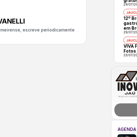
gratui
29/07/2
JAUCL
12º B
ANELLI
gastr
em Br
almeirense, escreve periodicamente
29/07/2
JAUCL
VIVA F
Fotos
23/07/2
AGENDA