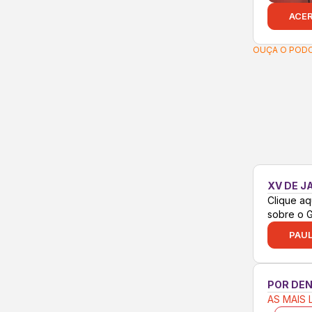
ACE
OUÇA O PODC
XV DE J
Clique aq
sobre o 
PAUL
POR DE
AS MAIS 