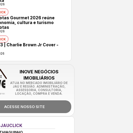
ta
026
ICK
rotas Gourmet 2026 reúne
onomia, cultura e turismo
otas
026
ICK
3 | Charlie Brown Jr Cover -
026
INOVE NEGÓCIOS
IMOBILIÁRIOS
ATUA NO MERCADO IMOBILIÁRIO DE
JAÚ E REGIÃO. ADMINISTRAÇÃO,
ASSESSORIA, CONSULTORIA,
LOCAÇÃO, COMPRA E VENDA.
ACESSE NOSSO SITE
 JAUCLICK
THIAGUINHO