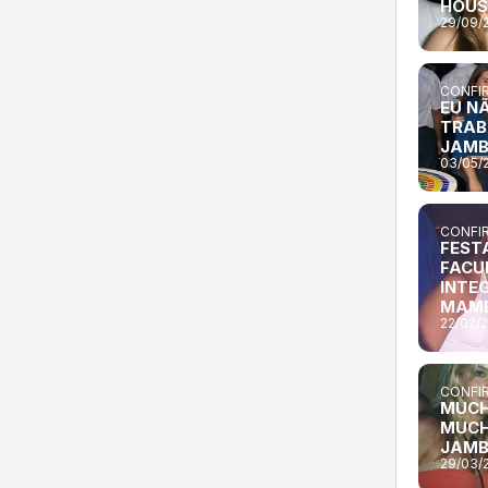
HOUS
29/09/
CONFIR
EU N
TRAB
JAM
03/05/
CONFIR
FEST
FACU
INTE
MAM
22/02/
CONFIR
MUCH
MUCH
JAM
29/03/