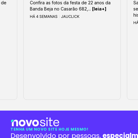
 de
Confira as fotos da festa de 22 anos da
S
Banda Beja no Casarão 682,...
[leia+]
se
hi
HÁ 4 SEMANAS
JAUCLICK
H
TENHA UM NOVO SITE HOJE MESMO!
Desenvolvido por pessoas,
especialm