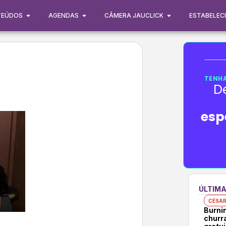
TEÚDOS
AGENDAS
CÂMERA JAUCLICK
ESTABELEC
TENHA
D
esp
ÚLTIMA
CÉSAR
Burni
churr