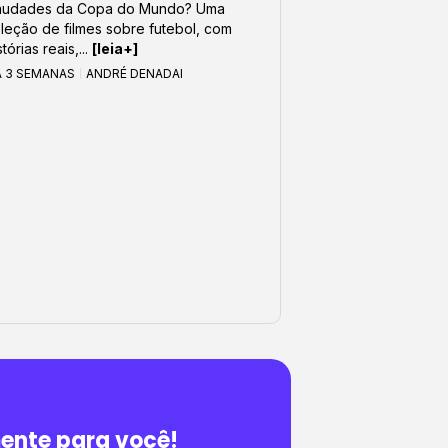
audades da Copa do Mundo? Uma
leção de filmes sobre futebol, com
stórias reais,...
[leia+]
Á 3 SEMANAS
ANDRÉ DENADAI
ente para você!