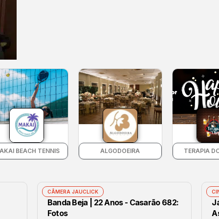
AKAI BEACH TENNIS
ALGODOEIRA
TERAPIA D
CÂMERA JAUCLICK
CI
Banda Beja | 22 Anos - Casarão 682:
J
Fotos
As