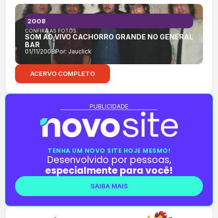
2008
CONFIRA AS FOTOS:
SOM AO VIVO CACHORRO GRANDE NO GENERAL
BAR
01/11/2008
Por:
Jauclick
ACERVO COMPLETO
PUBLICIDADE
TENHA UM NOVO SITE HOJE MESMO!
Desenvolvido por pessoas,
especialmente para você!
SAIBA MAIS