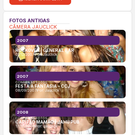
FOTOS ANTIGAS
CÂMERA JAUCLICK
2007
CONFIRA AS FOTOS:
ROCKOVER | GENERAL BAR
01/12/2007
Por:
Jauclick
2007
CONFIRA AS FOTOS:
FESTA À FANTASIA – CCJ
08/09/2007
Por:
Jauclick
2008
CONFIRA AS FOTOS:
CAPITÃO MAMÃO | JAHU PUB
17/10/2008
Por:
Jauclick