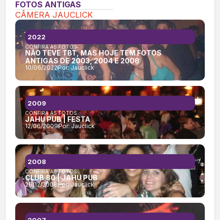
FOTOS ANTIGAS
CÂMERA JAUCLICK
2022
CONFIRA AS FOTOS:
NÃO TEVE TBT, MAS HOJE TEM FOTOS
ANTIGAS DE 2003, 2004 E 2008
10/06/2022
Por:
Jauclick
2009
CONFIRA AS FOTOS:
JAHU PUB | FESTA
12/06/2009
Por:
Jauclick
2008
CONFIRA AS FOTOS:
CLUB 80 | JAHU PUB
26/12/2008
Por:
Jauclick
2007