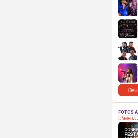
AG
FOTOS 
CÂMERA 
CONFIR
FEST