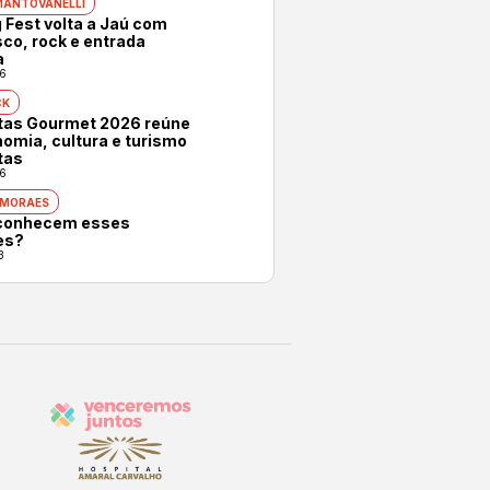
MANTOVANELLI
 Fest volta a Jaú com
co, rock e entrada
a
6
CK
otas Gourmet 2026 reúne
omia, cultura e turismo
tas
6
 MORAES
conhecem esses
es?
3