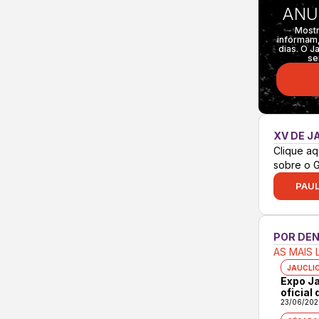
ANU
Mostr
informam,
dias. O J
se
XV DE J
Clique aq
sobre o 
PAUL
POR DE
AS MAIS 
JAUCLI
Expo Ja
oficial
23/06/202