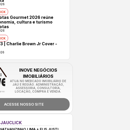
ta
026
ICK
rotas Gourmet 2026 reúne
onomia, cultura e turismo
otas
026
ICK
3 | Charlie Brown Jr Cover -
026
INOVE NEGÓCIOS
IMOBILIÁRIOS
ATUA NO MERCADO IMOBILIÁRIO DE
JAÚ E REGIÃO. ADMINISTRAÇÃO,
ASSESSORIA, CONSULTORIA,
LOCAÇÃO, COMPRA E VENDA.
ACESSE NOSSO SITE
 JAUCLICK
NATHANZINHO LIMA + ELIS JUSTI