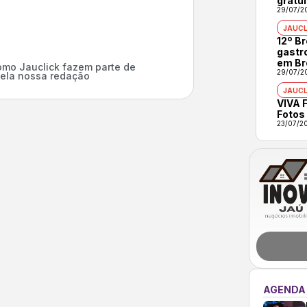
gratui
29/07/2
JAUCL
12º B
gastr
em Br
mo Jauclick fazem parte de
29/07/2
ela nossa redação
JAUCL
VIVA F
Fotos
23/07/2
AGENDA