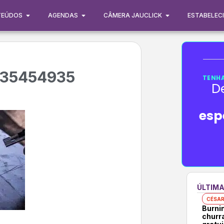
TEÚDOS
AGENDAS
CÂMERA JAUCLICK
ESTABELEC
435454935
TENHA
D
esp
ÚLTIMA
CÉSAR
Burni
churr