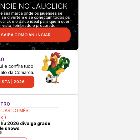
NCIE NO JAUCLICK
e sua marca onde os jauenses se
 se divertem e se conectam todos os
auclick é o palco ideal para quem quer
r visto, lembrado e procurado.
SAIBA COMO ANUNCIAR
AÚ
ui e confira tudo
Galo da Comarca.
ISTA | 2026
NTRO
LIDAS DO MÊS
CK
hu 2026 divulga grade
 de shows
6