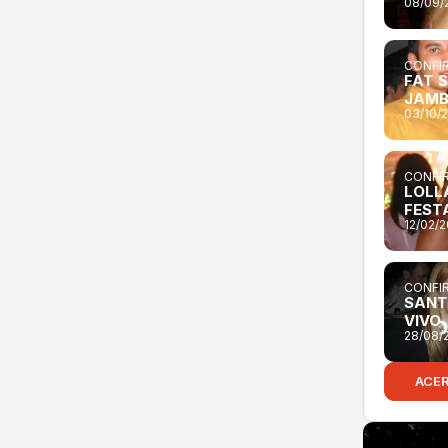
08/09/
CONFIR
FAT 
JAM
03/10/
CONFIR
LOLL
FEST
12/02/
CONFIR
SANT
VIVO
28/08/
ACE