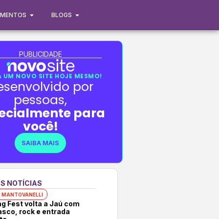
IMENTOS
BLOGS
PUBLICIDADE
 UM NOVO SITE HOJE MESMO!
esenvolvido por
pessoas,
ecialmente para
você!
SAIBA MAIS
S NOTÍCIAS
 MANTOVANELLI
ng Fest volta a Jaú com
asco, rock e entrada