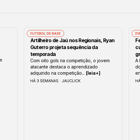
FUTEBOL DE BASE
EV
Artilheiro de Jaú nos Regionais, Ryan
F
Guterro projeta sequência da
c
temporada
g
om
Com oito gols na competição, o jovem
A 
atacante destaca o aprendizado
do
adquirido na competição...
[leia+]
en
HÁ 3 SEMANAS
JAUCLICK
HÁ