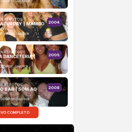
2007
Por:
Jauclick
A AS FOTOS:
2004
SATURDAY | MAMBO
BO
2004
Por:
Jauclick
A AS FOTOS:
2005
A DANCETERIA |
A
2005
Por:
Jauclick
A AS FOTOS:
2008
O BAR | SOM AO
2008
Por:
Jauclick
RVO COMPLETO