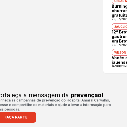
CÉSAR 
Burning
churras
gratuit
29/07/202
JAUCLI
12º Br
gastron
em Bro
29/07/202
WILSON
Vocês 
jauens
14/08/202
ortaleça a mensagem da
prevenção!
nheça as campanhas de prevenção do Hospital Amaral Carvalho,
esse e compartilhe os materiais e ajude a levar a informação para
is pessoas.
FAÇA PARTE