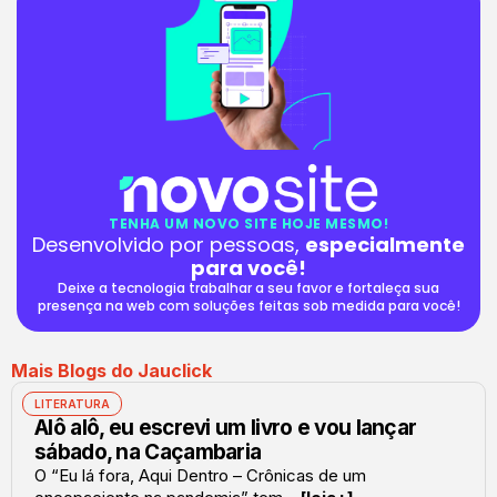
TENHA UM NOVO SITE HOJE MESMO!
Desenvolvido por pessoas,
especialmente
para você!
Deixe a tecnologia trabalhar a seu favor e fortaleça sua
presença na web com soluções feitas sob medida para você!
Mais Blogs do Jauclick
LITERATURA
Alô alô, eu escrevi um livro e vou lançar
sábado, na Caçambaria
O “Eu lá fora, Aqui Dentro – Crônicas de um