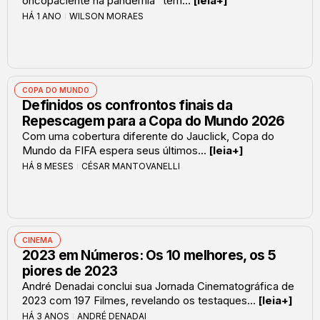
oncopaciente na pandemia” tem...
[leia+]
HÁ 1 ANO
WILSON MORAES
COPA DO MUNDO
Definidos os confrontos finais da
Repescagem para a Copa do Mundo 2026
Com uma cobertura diferente do Jauclick, Copa do
Mundo da FIFA espera seus últimos...
[leia+]
HÁ 8 MESES
CÉSAR MANTOVANELLI
CINEMA
2023 em Números: Os 10 melhores, os 5
piores de 2023
André Denadai conclui sua Jornada Cinematográfica de
2023 com 197 Filmes, revelando os testaques...
[leia+]
HÁ 3 ANOS
ANDRÉ DENADAI