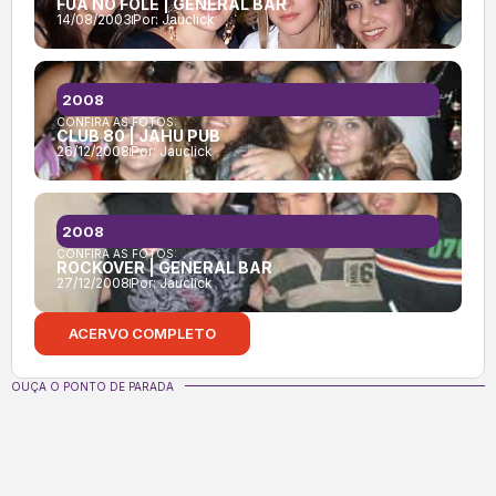
FUÁ NO FÓLE | GENERAL BAR
14/08/2003
Por:
Jauclick
2008
CONFIRA AS FOTOS:
CLUB 80 | JAHU PUB
26/12/2008
Por:
Jauclick
2008
CONFIRA AS FOTOS:
ROCKOVER | GENERAL BAR
27/12/2008
Por:
Jauclick
ACERVO COMPLETO
OUÇA O PONTO DE PARADA