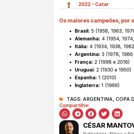
2022 - Catar
Os maiores campeões, por 
Brasil:
5 (1958, 1963, 197
Alemanha:
4 (1954, 1974
Itália:
4 (1934, 1938, 198
Argentina:
3 (1978, 1986
França:
2 (1998 e 2018)
Uruguai:
2 (1930 e 1950)
Espanha:
1 (2010)
Inglaterra:
1 (1966)
TAGS:
ARGENTINA
,
COPA 
Compartilhe:
CÉSAR MANTOV
Publicitário, XVano e P