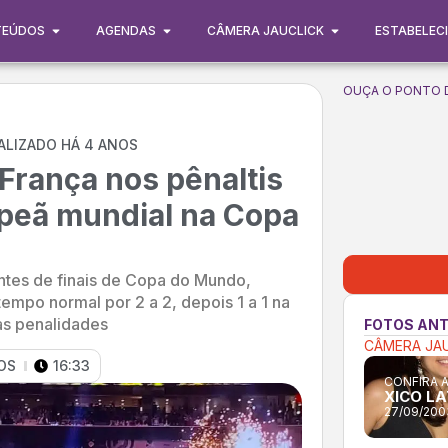
TEÚDOS
AGENDAS
CÂMERA JAUCLICK
ESTABELEC
OUÇA O PONTO 
ALIZADO HÁ 4 ANOS
França nos pênaltis
mpeã mundial na Copa
tes de finais de Copa do Mundo,
empo normal por 2 a 2, depois 1 a 1 na
as penalidades
FOTOS ANT
CÂMERA JA
OS
16:33
CONFIRA 
XICO L
27/09/200