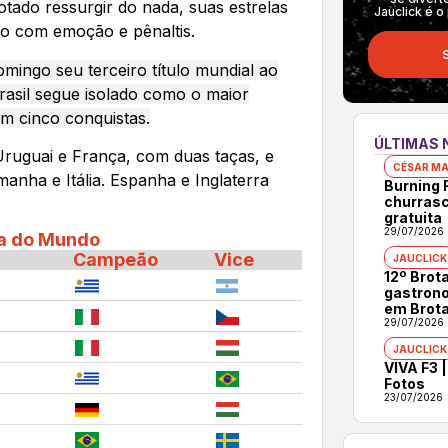
tado ressurgir do nada, suas estrelas
Jauclick é o
ão com emoção e pênaltis.
mingo seu terceiro título mundial ao
rasil segue isolado como o maior
 cinco conquistas.
ÚLTIMAS 
Uruguai e França, com duas taças, e
CÉSAR MA
anha e Itália. Espanha e Inglaterra
Burning 
churrasc
gratuita
29/07/2026
a do Mundo
Campeão
Vice
JAUCLICK
12º Brot
gastrono
em Brot
29/07/2026
JAUCLICK
VIVA F3 |
Fotos
23/07/2026