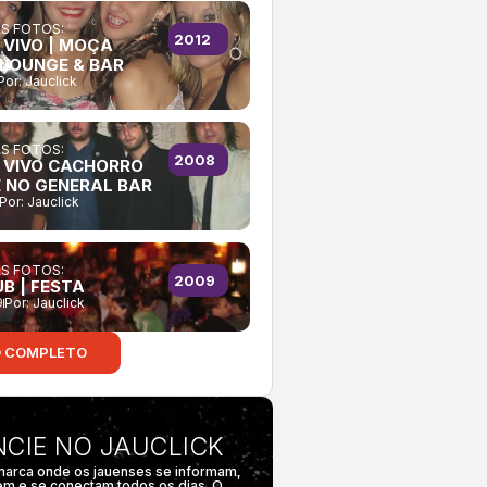
AS FOTOS:
2012
 VIVO | MOÇA
 LOUNGE & BAR
Por:
Jauclick
AS FOTOS:
2008
 VIVO CACHORRO
 NO GENERAL BAR
Por:
Jauclick
AS FOTOS:
2009
B | FESTA
9
Por:
Jauclick
O COMPLETO
CIE NO JAUCLICK
marca onde os jauenses se informam,
em e se conectam todos os dias. O