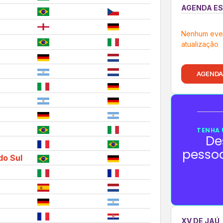
AGENDA ES
Nenhum eve
atualização
AGENDA
TENHA 
De
pesso
do Sul
XV DE JAÚ