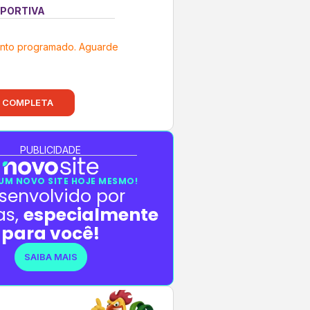
PORTIVA
nto programado. Aguarde
 COMPLETA
PUBLICIDADE
UM NOVO SITE HOJE MESMO!
senvolvido por
as,
especialmente
para você!
SAIBA MAIS