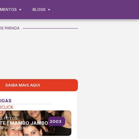
IMENTOS
BLOGS
DE PARADA
SAIBA MAIS AQUI
IGAS
UCLICK
AS FOTOS:
2003
ATE | MAMBO JAMBO
3
Por:
Jauclick