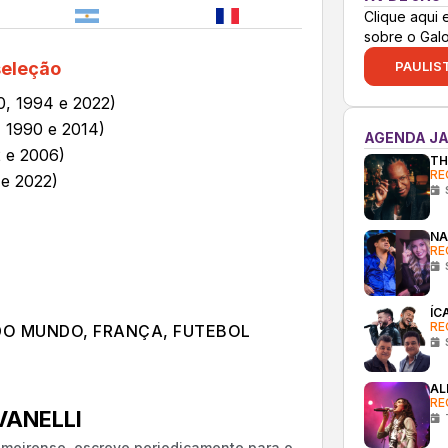
Clique aqui 
sobre o Gal
PAULIST
seleção
0, 1994 e 2022)
, 1990 e 2014)
AGENDA JA
2 e 2006)
TH
RE
 e 2022)
NA
RE
ÍC
RE
DO MUNDO
,
FRANÇA
,
FUTEBOL
AL
RE
ANELLI
almeirense, escreve periodicamente para o