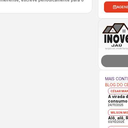
AGEN
MAIS CON
BLOG DO C
CÉSAR MA
A virada 
consumo 
24/11/2025
WILSON M
Alô, alô,
03/10/2025