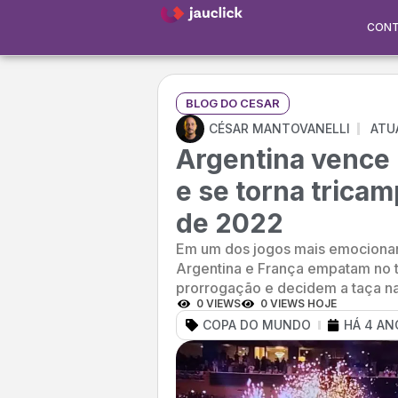
CON
BLOG DO CESAR
CÉSAR MANTOVANELLI
ATU
Argentina vence 
e se torna trica
de 2022
Em um dos jogos mais emocionan
Argentina e França empatam no t
prorrogação e decidem a taça n
0 VIEWS
0 VIEWS HOJE
COPA DO MUNDO
HÁ 4 AN