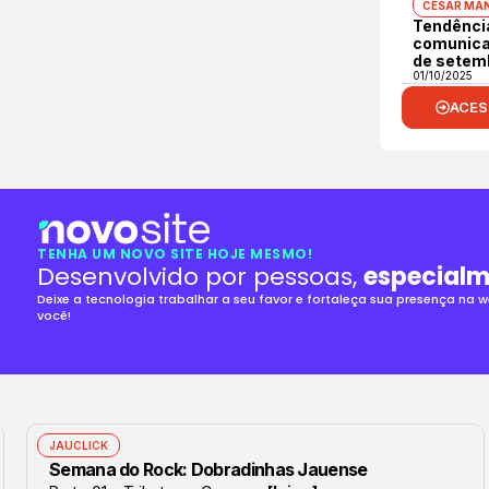
CÉSAR MA
Tendênci
comunica
de setem
01/10/2025
ACES
TENHA UM NOVO SITE HOJE MESMO!
Desenvolvido por pessoas,
especialm
Deixe a tecnologia trabalhar a seu favor e fortaleça sua presença na
você!
JAUCLICK
Semana do Rock: Dobradinhas Jauense