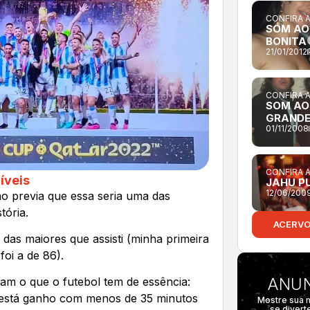
CONFIRA 
SOM AO
BONITA
21/01/2012
CONFIRA 
SOM AO
GRANDE
01/11/2008
CONFIRA 
íveis
JAHU PU
12/06/200
o previa que essa seria uma das
tória.
ACERV
 das maiores que assisti (minha primeira
oi a de 86).
ANUN
am o que o futebol tem de essência:
já está ganho com menos de 35 minutos
Mostre sua 
se divert