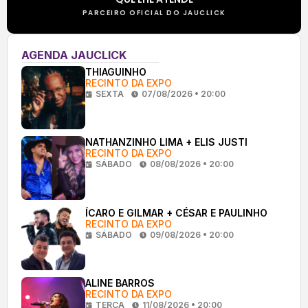
PARCEIRO OFICIAL DO JAUCLICK
AGENDA JAUCLICK
THIAGUINHO
RECINTO DA EXPO
SEXTA
07/08/2026 • 20:00
NATHANZINHO LIMA + ELIS JUSTI
RECINTO DA EXPO
SÁBADO
08/08/2026 • 20:00
ÍCARO E GILMAR + CÉSAR E PAULINHO
RECINTO DA EXPO
SÁBADO
09/08/2026 • 20:00
ALINE BARROS
RECINTO DA EXPO
TERÇA
11/08/2026 • 20:00