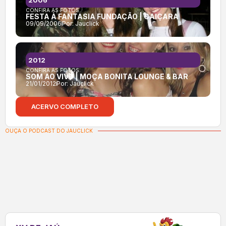
2006
CONFIRA AS FOTOS:
FESTA À FANTASIA FUNDAÇÃO | CAIÇARA
09/09/2006
Por:
Jauclick
2012
CONFIRA AS FOTOS:
SOM AO VIVO | MOÇA BONITA LOUNGE & BAR
21/01/2012
Por:
Jauclick
ACERVO COMPLETO
OUÇA O PODCAST DO JAUCLICK