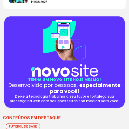
14/08/2023
TENHA UM NOVO SITE HOJE MESMO!
Desenvolvido por pessoas,
especialmente
para você!
Deixe a tecnologia trabalhar a seu favor e fortaleça sua
presença na web com soluções feitas sob medida para você!
CONTEÚDOS EM DESTAQUE
FUTEBOL DE BASE