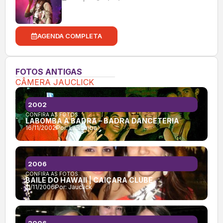
AGENDA COMPLETA
FOTOS ANTIGAS
CÂMERA JAUCLICK
2002
CONFIRA AS FOTOS:
LABOMBA A BADRA – BADRA DANCETERIA
16/11/2002
Por:
LaBomba
2006
CONFIRA AS FOTOS:
BAILE DO HAWAII | CAIÇARA CLUBE
11/11/2006
Por:
Jauclick