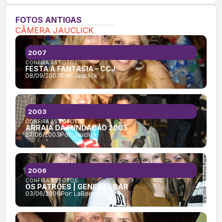
FOTOS ANTIGAS
CÂMERA JAUCLICK
2007
CONFIRA AS FOTOS:
FESTA À FANTASIA – CCJ
08/09/2007
Por:
Jauclick
2003
CONFIRA AS FOTOS:
ARRAIÁ DA FUNDAÇÃO 2003
27/06/2003
Por:
Jauclick
2006
CONFIRA AS FOTOS:
OS PATRÕES | GENERAL BAR
03/06/2006
Por:
LaBomba