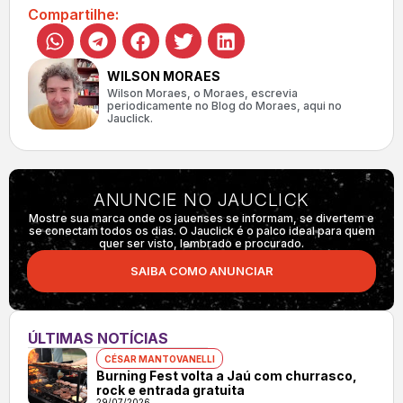
Compartilhe:
WILSON MORAES
Wilson Moraes, o Moraes, escrevia
periodicamente no Blog do Moraes, aqui no
Jauclick.
ANUNCIE NO JAUCLICK
Mostre sua marca onde os jauenses se informam, se divertem e
se conectam todos os dias. O Jauclick é o palco ideal para quem
quer ser visto, lembrado e procurado.
SAIBA COMO ANUNCIAR
ÚLTIMAS NOTÍCIAS
CÉSAR MANTOVANELLI
Burning Fest volta a Jaú com churrasco,
rock e entrada gratuita
29/07/2026