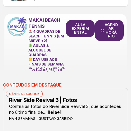
MAKAI BEACH
AULA
AGEND
TENNIS
EXPERIM
AR
4 QUADRAS DE
ENTAL
HORÁ
RIO
BEACH TENNIS (EM
BREVE +2)
AULAS &
ALUGUEL DE
QUADRAS
DAY USE AOS
FINAIS DE SEMANA
AV. ISALTINO DO AMARAL
CARVALHO, 260, JAÚ
CONTEÚDOS EM DESTAQUE
CÂMERA JAUCLICK
River Side Revival 3 | Fotos
Confira as fotos do River Side Revival 3, que aconteceu
no último final de...
[leia+]
HÁ 4 SEMANAS
GUSTAVO GARRIDO