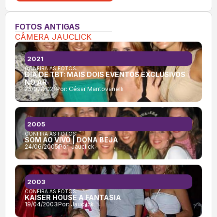
FOTOS ANTIGAS
CÂMERA JAUCLICK
2021
CONFIRA AS FOTOS:
DIA DE TBT: MAIS DOIS EVENTOS EXCLUSIVOS
NO AR
25/02/2021
Por:
César Mantovanelli
2005
CONFIRA AS FOTOS:
SOM AO VIVO | DONA BEJA
24/06/2005
Por:
Jauclick
2003
CONFIRA AS FOTOS:
KAISER HOUSE A FANTASIA
19/04/2003
Por:
Jauclick