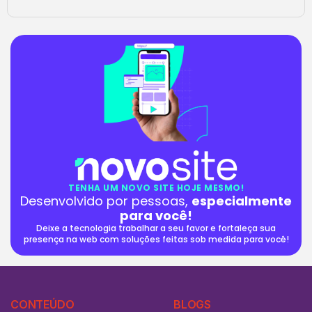
TENHA UM NOVO SITE HOJE MESMO!
Desenvolvido por pessoas,
especialmente
para você!
Deixe a tecnologia trabalhar a seu favor e fortaleça sua
presença na web com soluções feitas sob medida para você!
CONTEÚDO
BLOGS