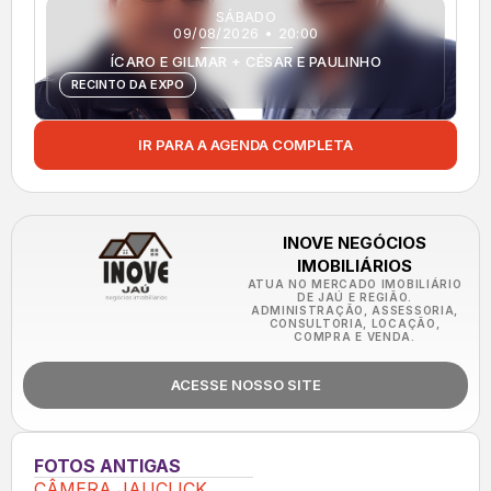
SÁBADO
09/08/2026 • 20:00
ÍCARO E GILMAR + CÉSAR E PAULINHO
RECINTO DA EXPO
IR PARA A AGENDA COMPLETA
INOVE NEGÓCIOS
IMOBILIÁRIOS
ATUA NO MERCADO IMOBILIÁRIO
DE JAÚ E REGIÃO.
ADMINISTRAÇÃO, ASSESSORIA,
CONSULTORIA, LOCAÇÃO,
COMPRA E VENDA.
ACESSE NOSSO SITE
FOTOS ANTIGAS
CÂMERA JAUCLICK