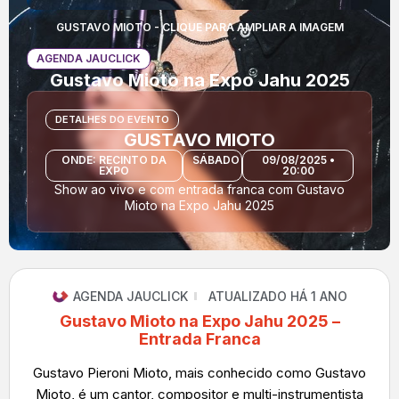
GUSTAVO MIOTO - CLIQUE PARA AMPLIAR A IMAGEM
AGENDA JAUCLICK
Gustavo Mioto na Expo Jahu 2025
DETALHES DO EVENTO
GUSTAVO MIOTO
ONDE: RECINTO DA
SÁBADO
09/08/2025 •
EXPO
20:00
Show ao vivo e com entrada franca com Gustavo
Mioto na Expo Jahu 2025
AGENDA JAUCLICK
ATUALIZADO HÁ 1 ANO
Gustavo Mioto na Expo Jahu 2025 –
Entrada Franca
Gustavo Pieroni Mioto, mais conhecido como Gustavo
Mioto, é um cantor, compositor e multi-instrumentista