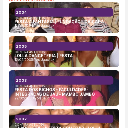
2004
CONFIRA AS FOTOS:
FESTA À FANTASIA | FUNDAÇÃO – CAIÇARA
11/09/2004
Por:
Jauclick
2005
CONFIRA AS FOTOS:
LOLLA DANCETERIA | FESTA
12/02/2005
Por:
Jauclick
2003
CONFIRA AS FOTOS:
FESTA DOS BICHOS – FACULDADES
INTEGRADAS DE JAÚ – MAMBO JAMBO
22/02/2003
Por:
Jauclick
2007
CONFIRA AS FOTOS: