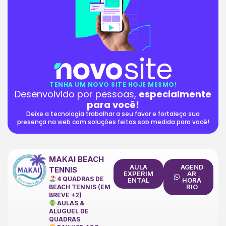
TENHA UM NOVO SITE HOJE MESMO!
Desenvolvido por pessoas,
especialmente
para você!
Deixe a tecnologia trabalhar a seu favor e fortaleça sua
presença na web com soluções feitas sob medida para você!
MAKAI BEACH
AULA
AGEND
TENNIS
EXPERIM
AR
4 QUADRAS DE
ENTAL
HORÁ
RIO
BEACH TENNIS (EM
BREVE +2)
AULAS &
ALUGUEL DE
QUADRAS