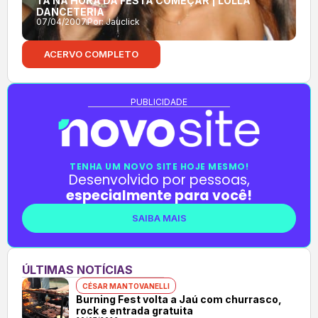
TÁ NA HORA DA FESTA COMEÇAR | LOLLA
DANCETERIA
07/04/2007
Por:
Jauclick
ACERVO COMPLETO
PUBLICIDADE
TENHA UM NOVO SITE HOJE MESMO!
Desenvolvido por pessoas,
especialmente para você!
SAIBA MAIS
ÚLTIMAS NOTÍCIAS
CÉSAR MANTOVANELLI
Burning Fest volta a Jaú com churrasco,
rock e entrada gratuita