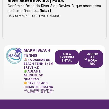
River Side Revival 3 | Fotos
Confira as fotos do River Side Revival 3, que aconteceu
no último final de...
[leia+]
HÁ 4 SEMANAS
GUSTAVO GARRIDO
MAKAI BEACH
AULA
AGEND
TENNIS
EXPERIM
AR
4 QUADRAS DE
ENTAL
HORÁ
RIO
BEACH TENNIS (EM
BREVE +2)
AULAS &
ALUGUEL DE
QUADRAS
DAY USE AOS
FINAIS DE SEMANA
AV. ISALTINO DO AMARAL
CARVALHO, 260, JAÚ