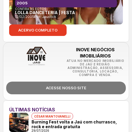
2005
CONFIRA AS FOTOS:
LOLLA DANCETERIA | FESTA
12/02/2005
Por:
Jauclick
ACERVO COMPLETO
INOVE NEGÓCIOS
IMOBILIÁRIOS
ATUA NO MERCADO IMOBILIÁRIO
DE JAÚ E REGIÃO.
ADMINISTRAÇÃO, ASSESSORIA,
CONSULTORIA, LOCAÇÃO,
COMPRA E VENDA.
ACESSE NOSSO SITE
ÚLTIMAS NOTÍCIAS
CÉSAR MANTOVANELLI
Burning Fest volta a Jaú com churrasco,
rock e entrada gratuita
29/07/2026