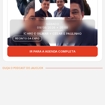
SÁBADO
09/08/2026 • 20:00
ÍCARO E GILMAR + CÉSAR E PAULINHO
RECINTO DA EXPO
IR PARA A AGENDA COMPLETA
OUÇA O PODCAST DO JAUCLICK