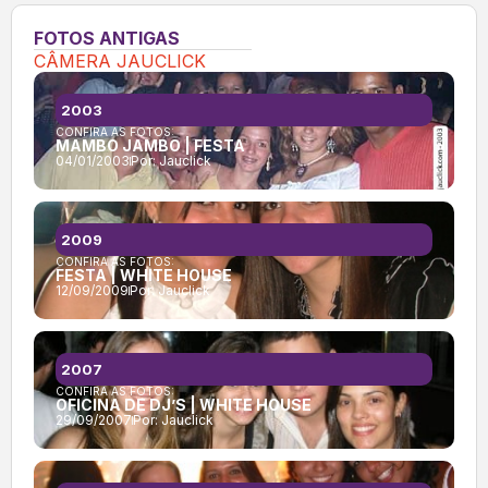
FOTOS ANTIGAS
CÂMERA JAUCLICK
2003
CONFIRA AS FOTOS:
MAMBO JAMBO | FESTA
04/01/2003
Por:
Jauclick
2009
CONFIRA AS FOTOS:
FESTA | WHITE HOUSE
12/09/2009
Por:
Jauclick
2007
CONFIRA AS FOTOS:
OFICINA DE DJ’S | WHITE HOUSE
29/09/2007
Por:
Jauclick