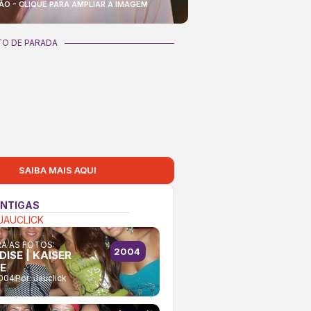
ÃO - CLIQUE PARA AMPLIAR A IMAGEM
O DE PARADA
SAIBA MAIS AQUI
ANTIGAS
JAUCLICK
A AS FOTOS:
2004
ISE | KAISER
E
2004
Por:
Jauclick