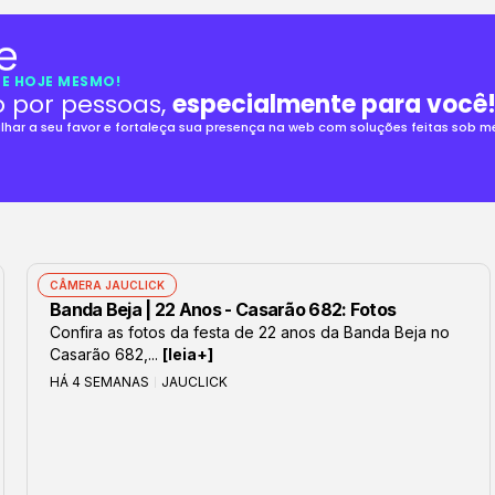
E HOJE MESMO!
o por pessoas,
especialmente para você
alhar a seu favor e fortaleça sua presença na web com soluções feitas sob 
CÂMERA JAUCLICK
Banda Beja | 22 Anos - Casarão 682: Fotos
Confira as fotos da festa de 22 anos da Banda Beja no
Casarão 682,...
[leia+]
HÁ 4 SEMANAS
JAUCLICK