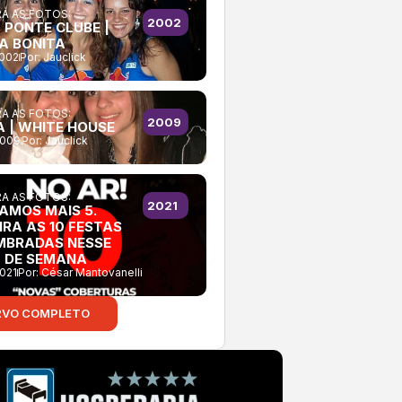
A AS FOTOS:
2002
 PONTE CLUBE |
A BONITA
2002
Por:
Jauclick
A AS FOTOS:
2009
A | WHITE HOUSE
2009
Por:
Jauclick
A AS FOTOS:
2021
RAMOS MAIS 5.
IRA AS 10 FESTAS
MBRADAS NESSE
L DE SEMANA
021
Por:
César Mantovanelli
RVO COMPLETO