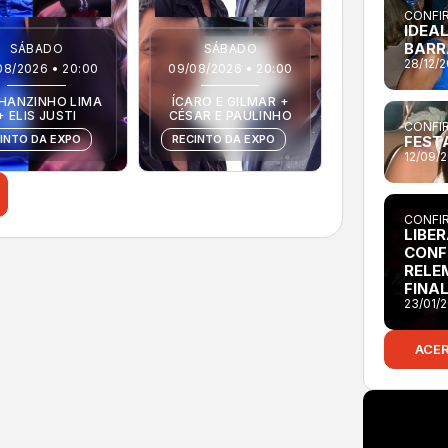
CONFIR
IDEAL
BARR
SÁBADO
SÁBADO
28/12/
08/2026 • 20:00
09/08/2026 • 20:00
HANZINHO LIMA
ÍCARO E GILMAR +
+ ELIS JUSTI
CÉSAR E PAULINHO
CONFIR
FEST
INTO DA EXPO
RECINTO DA EXPO
12/09/
CONFIR
LIBE
CONF
RELE
FINA
23/01/2
ACE