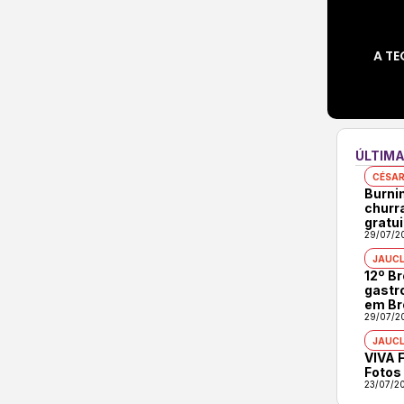
A TE
ÚLTIMA
CÉSAR
Burni
churr
gratui
29/07/2
JAUCL
12º B
gastr
em Br
29/07/2
JAUCL
VIVA F
Fotos
23/07/2