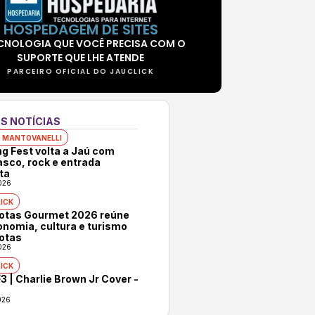
HOSPEDAGEM DE SITES
CNOLOGIA QUE VOCÊ PRECISA COM O
SUPORTE QUE LHE ATENDE
PARCEIRO OFICIAL DO JAUCLICK
S NOTÍCIAS
 MANTOVANELLI
ng Fest volta a Jaú com
asco, rock e entrada
ta
026
ICK
rotas Gourmet 2026 reúne
onomia, cultura e turismo
otas
026
ICK
3 | Charlie Brown Jr Cover -
026