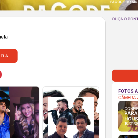
PAGODE DO SID
OUÇA O PONT
ela
NELA
FOTOS 
CÂMERA 
CONFIR
PARAD
HOUS
10/01/