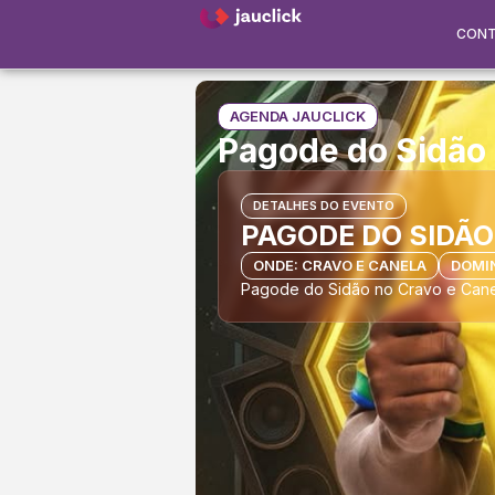
CON
AGENDA JAUCLICK
Pagode do Sidão 
DETALHES DO EVENTO
PAGODE DO SIDÃO
ONDE: CRAVO E CANELA
DOMI
Pagode do Sidão no Cravo e Can