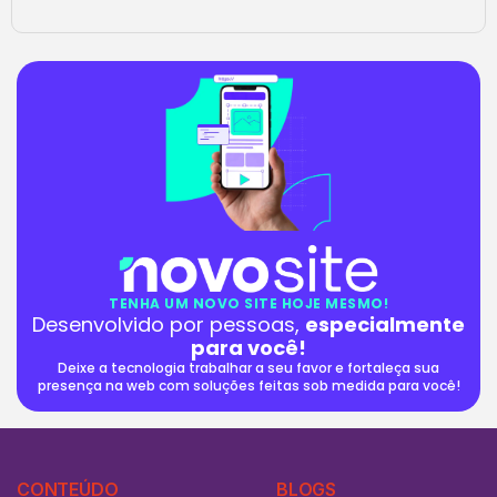
TENHA UM NOVO SITE HOJE MESMO!
Desenvolvido por pessoas,
especialmente
para você!
Deixe a tecnologia trabalhar a seu favor e fortaleça sua
presença na web com soluções feitas sob medida para você!
CONTEÚDO
BLOGS