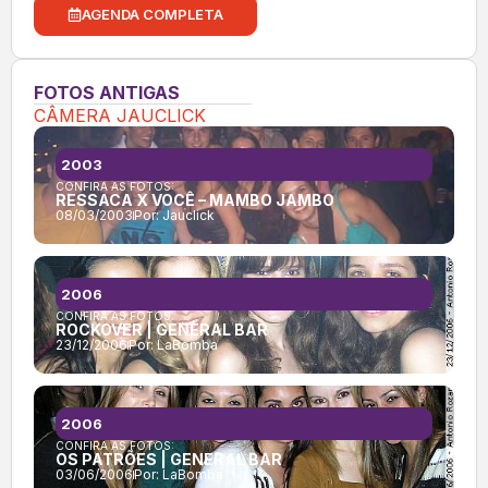
AGENDA COMPLETA
FOTOS ANTIGAS
CÂMERA JAUCLICK
2003
CONFIRA AS FOTOS:
RESSACA X VOCÊ – MAMBO JAMBO
08/03/2003
Por:
Jauclick
2006
CONFIRA AS FOTOS:
ROCKOVER | GENERAL BAR
23/12/2006
Por:
LaBomba
2006
CONFIRA AS FOTOS:
OS PATRÕES | GENERAL BAR
03/06/2006
Por:
LaBomba