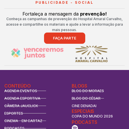
PUBLICIDADE - SOCIAL
Fortaleça a mensagem da
prevenção!
Conheça as campanhas de prevenção do Hospital Amaral Carvalho,
acesse e compartilhe os materiais e ajude a levar a informação para
mais pessoas.
FAÇA PARTE
CONTEÚDO
BLOGS
AGENDA EVENTOS
BLOG DO MORAES
AGENDA ESPORTIVA
BLOG DO CÉSAR
CÂMERA JAUCLICK
CINE DENADAI
ESPECIAIS
ESPORTES
COPA DO MUNDO 2026
CINEMA - EM CARTAZ
PODCASTS
PODCASTS