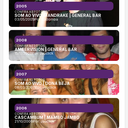
2005
CONFIRA AS FOTOS:
SOM AO VIVO: MANDRAKE | GENERAL BAR
03/05/2005
Por:
LaBomba
2008
CONFIRA AS FOTOS:
AMBERVISION | GENERAL BAR
15/11/2008
Por:
Jauclick
2007
CONFIRA AS FOTOS:
SOM AO VIVO | DONA BEJA
08/03/2007
Por:
Jauclick
2006
CONFIRA AS FOTOS:
CASCAMBUM | MAMBO JAMBO
21/10/2006
Por:
Jauclick