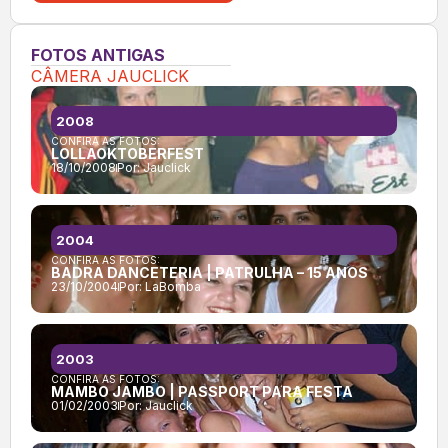
FOTOS ANTIGAS
CÂMERA JAUCLICK
2008
CONFIRA AS FOTOS:
LOLLAOKTOBERFEST
18/10/2008
Por:
Jauclick
2004
CONFIRA AS FOTOS:
BADRA DANCETERIA | PATRULHA – 15 ANOS
23/10/2004
Por:
LaBomba
2003
CONFIRA AS FOTOS:
MAMBO JAMBO | PASSPORT PARA FESTA
01/02/2003
Por:
Jauclick