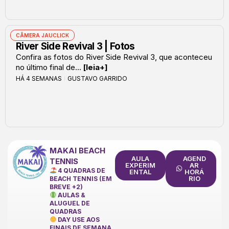
CÂMERA JAUCLICK
River Side Revival 3 | Fotos
Confira as fotos do River Side Revival 3, que aconteceu
no último final de...
[leia+]
HÁ 4 SEMANAS
GUSTAVO GARRIDO
MAKAI BEACH
AULA
AGEND
TENNIS
EXPERIM
AR
4 QUADRAS DE
ENTAL
HORÁ
RIO
BEACH TENNIS (EM
BREVE +2)
AULAS &
ALUGUEL DE
QUADRAS
DAY USE AOS
FINAIS DE SEMANA