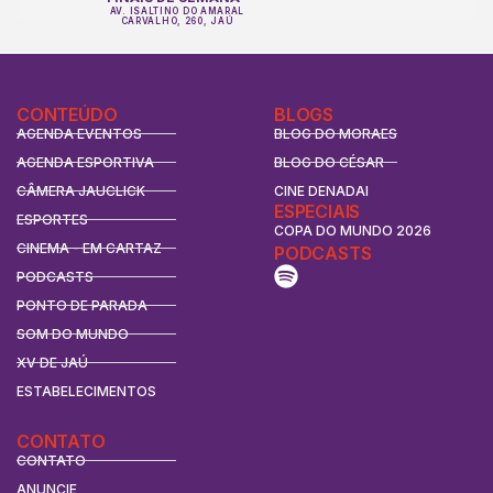
AV. ISALTINO DO AMARAL
CARVALHO, 260, JAÚ
CONTEÚDO
BLOGS
AGENDA EVENTOS
BLOG DO MORAES
AGENDA ESPORTIVA
BLOG DO CÉSAR
CÂMERA JAUCLICK
CINE DENADAI
ESPECIAIS
ESPORTES
COPA DO MUNDO 2026
CINEMA - EM CARTAZ
PODCASTS
PODCASTS
PONTO DE PARADA
SOM DO MUNDO
XV DE JAÚ
ESTABELECIMENTOS
CONTATO
CONTATO
ANUNCIE