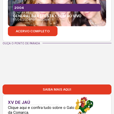
2004
CONFIRA AS FOTOS:
GENERAL BAR | FESTA • SOM AO VIVO
17/04/2004
Por:
Jauclick
ACERVO COMPLETO
OUÇA O PONTO DE PARADA
SAIBA MAIS AQUI
XV DE JAÚ
Clique aqui e confira tudo sobre o Galo
da Comarca.