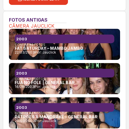
FOTOS ANTIGAS
CÂMERA JAUCLICK
2003
CONFIRA AS FOTOS:
FAT SATURDAY – MAMBO JAMBO
22/03/2003
Por:
Jauclick
2003
CONFIRA AS FOTOS:
FUÁ NO FÓLE | GENERAL BAR
14/08/2003
Por:
Jauclick
2003
CONFIRA AS FOTOS:
PATRÕES X MANDRAKE – GENERAL BAR
29/03/2003
Por:
Jauclick