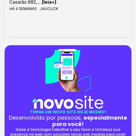
Casarão 682,...
[leia+]
HÁ 4 SEMANAS
JAUCLICK
TENHA UM NOVO SITE HOJE MESMO!
Desenvolvido por pessoas,
especialmente
para você!
Deixe a tecnologia trabalhar a seu favor e fortaleça sua
presença na web com soluções feitas sob medida para você!