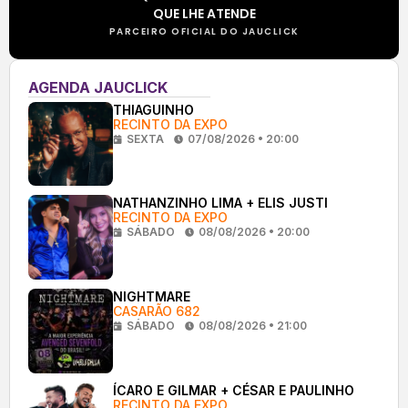
QUE LHE ATENDE
PARCEIRO OFICIAL DO JAUCLICK
AGENDA JAUCLICK
THIAGUINHO
RECINTO DA EXPO
SEXTA
07/08/2026 • 20:00
NATHANZINHO LIMA + ELIS JUSTI
RECINTO DA EXPO
SÁBADO
08/08/2026 • 20:00
NIGHTMARE
CASARÃO 682
SÁBADO
08/08/2026 • 21:00
ÍCARO E GILMAR + CÉSAR E PAULINHO
RECINTO DA EXPO