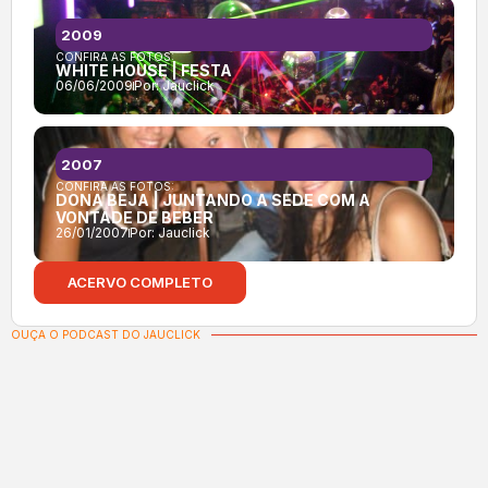
2009
CONFIRA AS FOTOS:
WHITE HOUSE | FESTA
06/06/2009
Por:
Jauclick
2007
CONFIRA AS FOTOS:
DONA BEJA | JUNTANDO A SEDE COM A
VONTADE DE BEBER
26/01/2007
Por:
Jauclick
ACERVO COMPLETO
OUÇA O PODCAST DO JAUCLICK