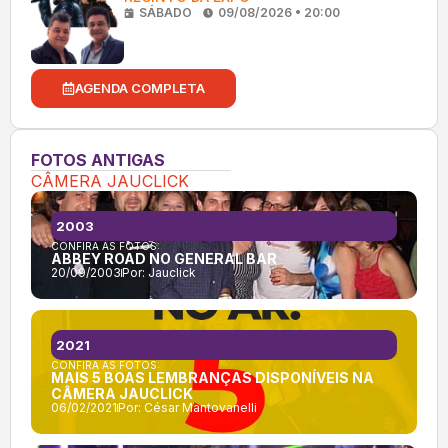
SÁBADO
09/08/2026 • 20:00
AGENDA COMPLETA
FOTOS ANTIGAS
CÂMERA JAUCLICK
2003
CONFIRA AS FOTOS:
ABBEY ROAD NO GENERAL BAR
20/09/2003
Por:
Jauclick
2021
CONFIRA AS FOTOS:
MAIS 5 BOAS LEMBRANÇAS DISPONÍVEIS NA
CÂMERA JAUCLICK
06/02/2021
Por:
César Mantovanelli