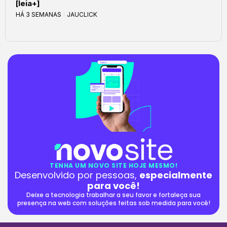
[leia+]
HÁ 3 SEMANAS
JAUCLICK
TENHA UM NOVO SITE HOJE MESMO!
Desenvolvido por pessoas,
especialmente
para você!
Deixe a tecnologia trabalhar a seu favor e fortaleça sua
presença na web com soluções feitas sob medida para você!