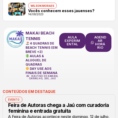
WILSON MORAES
Vocês conhecem esses jauenses?
14/08/2023
MAKAI BEACH
AULA
AGEND
TENNIS
EXPERIM
AR
4 QUADRAS DE
ENTAL
HORÁ
RIO
BEACH TENNIS (EM
BREVE +2)
AULAS &
ALUGUEL DE
QUADRAS
DAY USE AOS
FINAIS DE SEMANA
AV. ISALTINO DO AMARAL
CARVALHO, 260, JAÚ
CONTEÚDOS EM DESTAQUE
EVENTO
Feira de Autoras chega a Jaú com curadoria
feminina e entrada gratuita
A Feira de Autoras acontece neste domingo, 12 de julho,