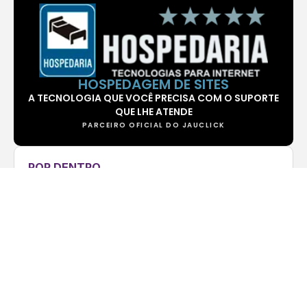
HOSPEDAGEM DE SITES
A TECNOLOGIA QUE VOCÊ PRECISA COM O SUPORTE
QUE LHE ATENDE
PARCEIRO OFICIAL DO JAUCLICK
POR DENTRO
AS MAIS LIDAS DO MÊS
JAUCLICK
Expo Jahu 2026 divulga grade oficial de
shows
23/06/2026
CÉSAR MANTOVANELLI
Burning Fest volta a Jaú com churrasco,
rock e entrada gratuita
29/07/2026
JAUCLICK