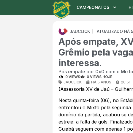
CAMPEONATOS
H
JAUCLICK
ATUALIZADO HÁ 
Após empate, XV 
Grêmio pela vaga.
interessa.
Pós empate por 0x0 com o Mixto, 
0 VIEWS
0 VIEWS HOJE
JAUCLICK
HÁ 5 ANOS
20:51
(Assessoria XV de Jaú – Guilher
Nesta quinta-feira (06), no Est
enfrentou o Mixto pela segunda
domínio da partida, acabou se 
estreia: a falta de gols. Finaliza
Cuiabá seguem com apenas 1 po