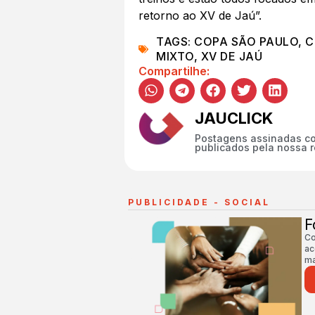
retorno ao XV de Jaú”.
TAGS:
COPA SÃO PAULO
,
C
MIXTO
,
XV DE JAÚ
Compartilhe:
JAUCLICK
Postagens assinadas co
publicados pela nossa 
PUBLICIDADE - SOCIAL
F
Co
ac
ma