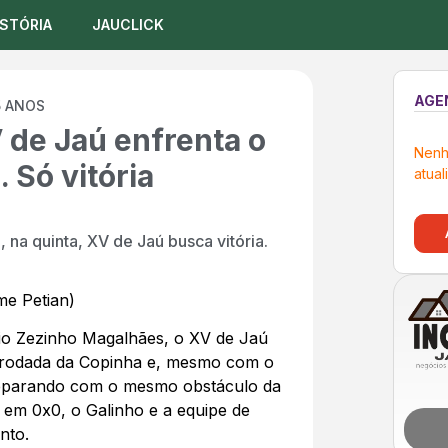
ISTÓRIA
JAUCLICK
AGE
5 ANOS
de Jaú enfrenta o
Nenh
 Só vitória
atual
na quinta, XV de Jaú busca vitória.
me Petian)
ádio Zezinho Magalhães, o XV de Jaú
 rodada da Copinha e, mesmo com o
deparando com o mesmo obstáculo da
do em 0x0, o Galinho e a equipe de
nto.