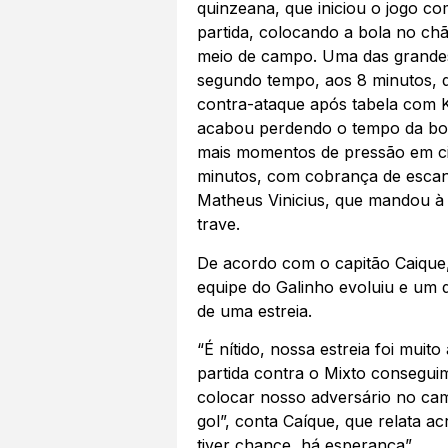
quinzeana, que iniciou o jogo co
partida, colocando a bola no c
meio de campo. Uma das grande
segundo tempo, aos 8 minutos,
contra-ataque após tabela com 
acabou perdendo o tempo da bol
mais momentos de pressão em c
minutos, com cobrança de escan
Matheus Vinicius, que mandou à 
trave.
De acordo com o capitão Caique,
equipe do Galinho evoluiu e um d
de uma estreia.
“É nítido, nossa estreia foi mui
partida contra o Mixto consegui
colocar nosso adversário no cam
gol”, conta Caíque, que relata ac
tiver chance, há esperança”.