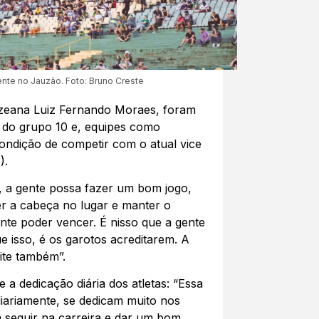
nte no Jauzão. Foto: Bruno Creste
zeana Luiz Fernando Moraes, foram
os do grupo 10 e, equipes como
condição de competir com o atual vice
).
, a gente possa fazer um bom jogo,
r a cabeça no lugar e manter o
nte poder vencer. É nisso que a gente
e isso, é os garotos acreditarem. A
ite também”.
 a dedicação diária dos atletas: “Essa
iariamente, se dedicam muito nos
m seguir na carreira e dar um bom