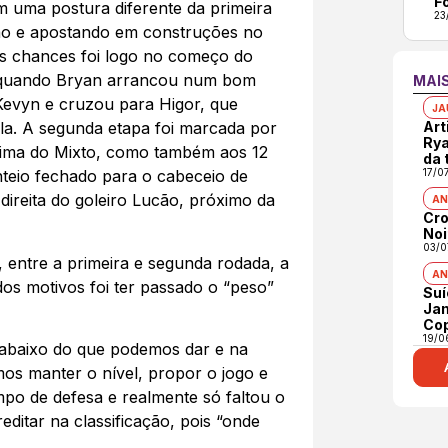
F
m uma postura diferente da primeira
23
hão e apostando em construções no
s chances foi logo no começo do
 quando Bryan arrancou num bom
MAI
Kevyn e cruzou para Higor, que
JA
Art
a. A segunda etapa foi marcada por
Rya
ima do Mixto, como também aos 12
da 
17/0
teio fechado para o cabeceio de
direita do goleiro Lucão, próximo da
AN
Cro
Noi
03/0
 entre a primeira e segunda rodada, a
AN
os motivos foi ter passado o “peso”
Suí
Jam
Co
19/0
to abaixo do que podemos dar e na
mos manter o nível, propor o jogo e
po de defesa e realmente só faltou o
reditar na classificação, pois “onde