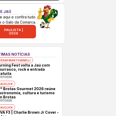
E JAÚ
e aqui e confira tudo
e o Galo da Comarca.
PAULISTA |
2026
TIMAS NOTÍCIAS
CÉSAR MANTOVANELLI
urning Fest volta a Jaú com
hurrasco, rock e entrada
atuita
/07/2026
JAUCLICK
2º Brotas Gourmet 2026 reúne
astronomia, cultura e turismo
m Brotas
/07/2026
JAUCLICK
VA F3 | Charlie Brown Jr Cover -