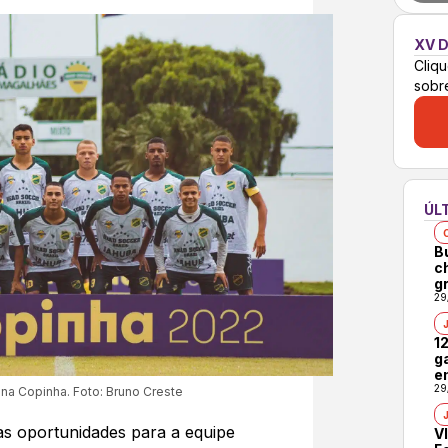
XV D
Cliqu
sobr
ÚL
B
c
gr
29
1
g
e
29
na Copinha. Foto: Bruno Creste
as oportunidades para a equipe
VI