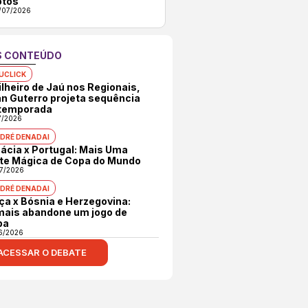
otos
/07/2026
S CONTEÚDO
UCLICK
ilheiro de Jaú nos Regionais,
n Guterro projeta sequência
temporada
7/2026
DRÉ DENADAI
ácia x Portugal: Mais Uma
te Mágica de Copa do Mundo
7/2026
DRÉ DENADAI
ça x Bósnia e Herzegovina:
ais abandone um jogo de
pa
6/2026
ACESSAR O DEBATE