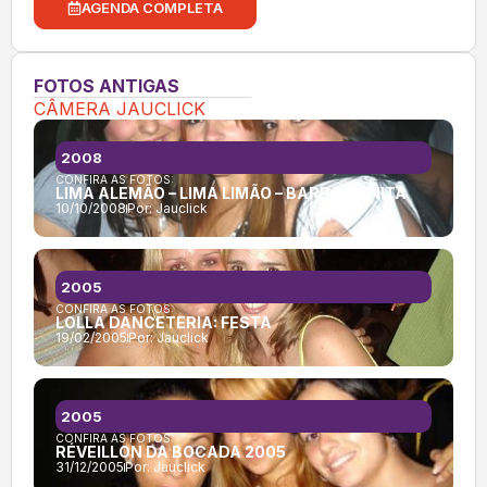
AGENDA COMPLETA
FOTOS ANTIGAS
CÂMERA JAUCLICK
2008
CONFIRA AS FOTOS:
LIMA ALEMÃO – LIMA LIMÃO – BARRA BONITA
10/10/2008
Por:
Jauclick
2005
CONFIRA AS FOTOS:
LOLLA DANCETERIA: FESTA
19/02/2005
Por:
Jauclick
2005
CONFIRA AS FOTOS:
RÉVEILLON DA BOCADA 2005
31/12/2005
Por:
Jauclick