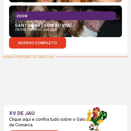
2008
CONFIRA AS FOTOS:
SANTO BAR | SOM AO VIVO
28/08/2008
Por:
Jauclick
ACERVO COMPLETO
OUÇA O PODCAST DO JAUCLICK
XV DE JAÚ
Clique aqui e confira tudo sobre o Galo
da Comarca.