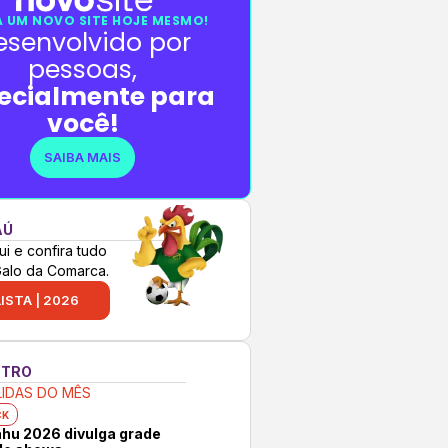
 UM NOVO SITE HOJE MESMO!
esenvolvido por
pessoas,
ecialmente para
você!
SAIBA MAIS
AÚ
ui e confira tudo
Galo da Comarca.
ISTA | 2026
NTRO
LIDAS DO MÊS
CK
hu 2026 divulga grade