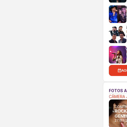
AG
FOTOS 
CÂMERA 
CONFIR
ROCK
GENE
27/03/