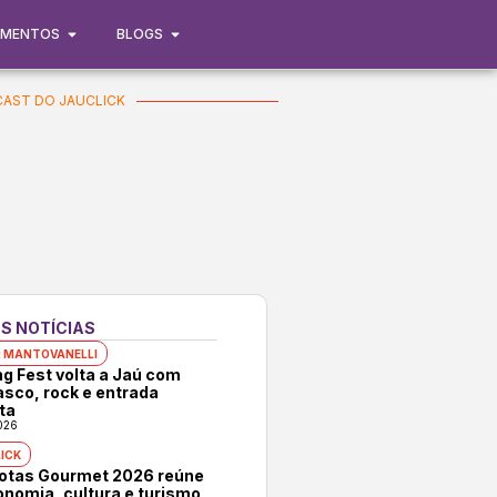
IMENTOS
BLOGS
AST DO JAUCLICK
S NOTÍCIAS
 MANTOVANELLI
ng Fest volta a Jaú com
asco, rock e entrada
ta
026
ICK
rotas Gourmet 2026 reúne
onomia, cultura e turismo