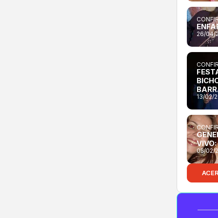
CONFIR
ENFA
26/04/
CONFIR
FEST
BICH
BARR
13/02/
CONFIR
GENE
VIVO
05/02/
ACE