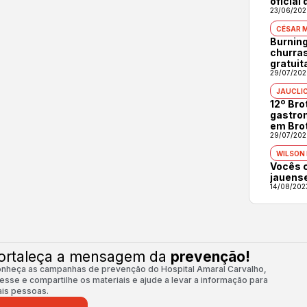
oficial
23/06/202
CÉSAR 
Burning
churras
gratuit
29/07/202
JAUCLI
12º Br
gastron
em Bro
29/07/202
WILSON
Vocês 
jauens
14/08/202
ortaleça a mensagem da
prevenção!
nheça as campanhas de prevenção do Hospital Amaral Carvalho,
esse e compartilhe os materiais e ajude a levar a informação para
is pessoas.