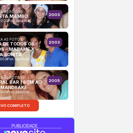
A AS FOTOS:
2003
RTA MAMBO
2003
Por:
Jauclick
A AS FOTOS:
2003
A DE TODOS OS
OS – MADAME X –
A BONITA
2003
Por:
Jauclick
A AS FOTOS:
2005
RAL BAR | SOM AO
: MANDRAKE
2005
Por:
Jauclick
RVO COMPLETO
PUBLICIDADE