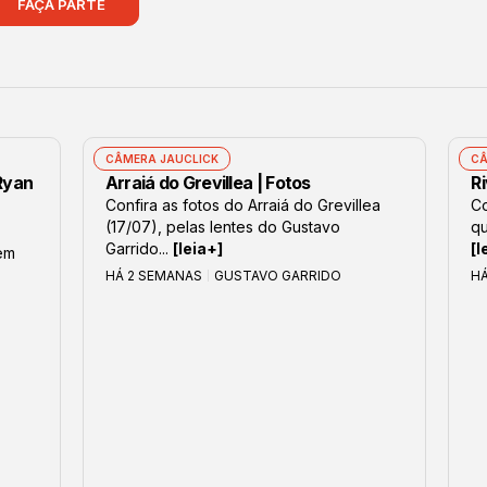
FAÇA PARTE
CÂMERA JAUCLICK
CÂ
 Ryan
Arraiá do Grevillea | Fotos
Ri
Confira as fotos do Arraiá do Grevillea
Co
(17/07), pelas lentes do Gustavo
qu
Garrido...
[leia+]
[l
em
HÁ 2 SEMANAS
GUSTAVO GARRIDO
H