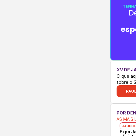
TENHA
D
esp
XV DE J
Clique aq
sobre o 
PAUL
POR DE
AS MAIS 
JAUCLI
Expo Ja