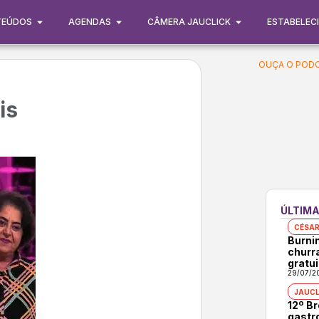
TEÚDOS
AGENDAS
CÂMERA JAUCLICK
ESTABELEC
OUÇA O PODC
is
ÚLTIMA
CÉSAR
Burni
churr
gratui
29/07/2
JAUCL
12º B
gastr