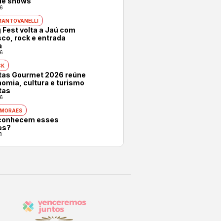
 de shows
6
MANTOVANELLI
 Fest volta a Jaú com
co, rock e entrada
a
6
CK
otas Gourmet 2026 reúne
omia, cultura e turismo
tas
6
 MORAES
conhecem esses
es?
3