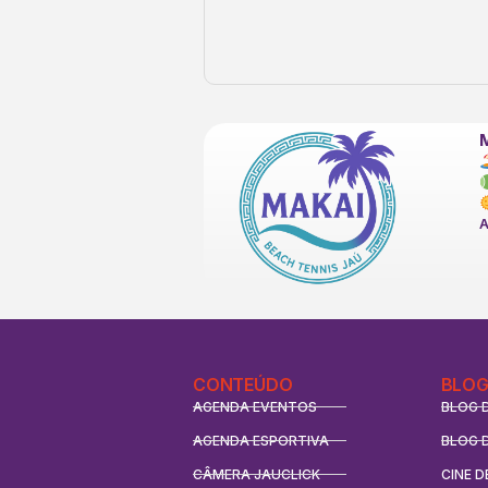
CONTEÚDO
BLOG
AGENDA EVENTOS
BLOG 
AGENDA ESPORTIVA
BLOG 
CÂMERA JAUCLICK
CINE D