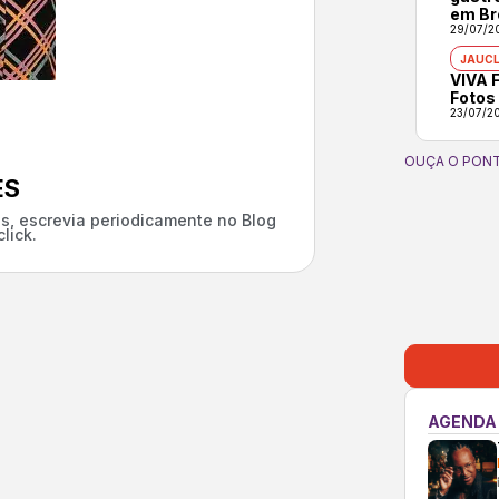
em Br
29/07/2
JAUCL
VIVA F
Fotos
23/07/2
OUÇA O PONT
ES
s, escrevia periodicamente no Blog
lick.
AGENDA