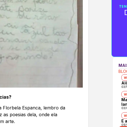
TEN
MAI
BLO
W
Al
03/
W
cias?
Ma
la
a Florbela Espanca, lembro da
03/
z as poesias dela, onde ela
W
E 
m arte.
09/