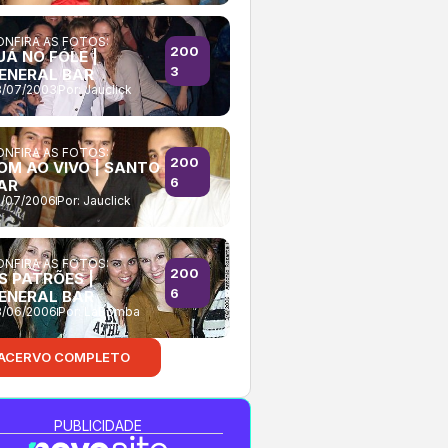
NFIRA AS FOTOS:
200
UÁ NO FÓLE |
3
ENERAL BAR
/07/2003
Por:
Jauclick
NFIRA AS FOTOS:
200
OM AO VIVO | SANTO
6
AR
/07/2006
Por:
Jauclick
NFIRA AS FOTOS:
200
S PATRÕES |
6
ENERAL BAR
/06/2006
Por:
LaBomba
ACERVO COMPLETO
PUBLICIDADE