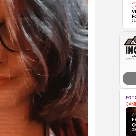
VI
F
23
FOT
CÂME
CO
F
C
08