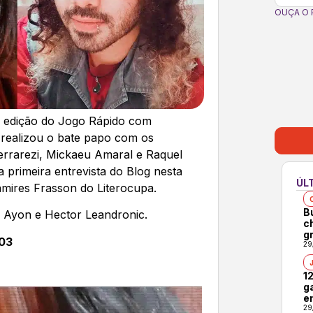
OUÇA O 
a edição do Jogo Rápido com
á realizou o bate papo com os
 Ferrarezi, Mickaeu Amaral e Raquel
 primeira entrevista do Blog nesta
ÚL
amires Frasson do Literocupa.
B
n Ayon e Hector Leandronic.
c
gr
03
29
1
g
e
29