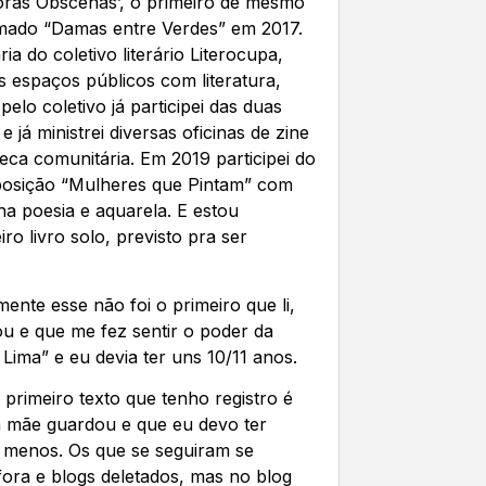
horas Obscenas’, o primeiro de mesmo
ado “Damas entre Verdes” em 2017.
a do coletivo literário Literocupa,
 espaços públicos com literatura,
pelo coletivo já participei das duas
 já ministrei diversas oficinas de zine
teca comunitária. Em 2019 participei do
posição “Mulheres que Pintam” com
ha poesia e aquarela. E estou
o livro solo, previsto pra ser
nte esse não foi o primeiro que li,
u e que me fez sentir o poder da
 Lima” e eu devia ter uns 10/11 anos.
primeiro texto que tenho registro é
 mãe guardou e que eu devo ter
u menos. Os que se seguiram se
ora e blogs deletados, mas no blog