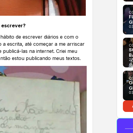
CO
F
G
 escrever?
03
hábito de escrever diários e com o
 a escrita, até começar a me arriscar
CO
S
 publicá-las na internet. Criei meu
B
ntão estou publicando meus textos.
27
CO
O
G
03