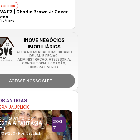
JAUCLICK
VA F3 | Charlie Brown Jr Cover -
otos
/07/2026
INOVE NEGÓCIOS
IMOBILIÁRIOS
ATUA NO MERCADO IMOBILIÁRIO
DE JAÚ E REGIÃO.
ADMINISTRAÇÃO, ASSESSORIA,
CONSULTORIA, LOCAÇÃO,
COMPRA E VENDA.
ACESSE NOSSO SITE
OS ANTIGAS
RA JAUCLICK
NFIRA AS FOTOS:
200
ESTA À FANTASIA –
7
CJ
/09/2007
Por:
Jauclick