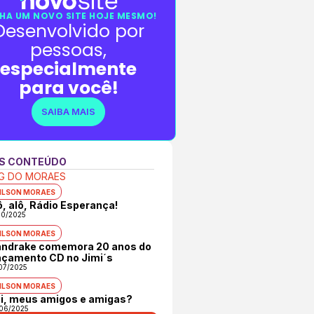
HA UM NOVO SITE HOJE MESMO!
Desenvolvido por
pessoas,
especialmente
para você!
SAIBA MAIS
S CONTEÚDO
G DO MORAES
ILSON MORAES
ô, alô, Rádio Esperança!
10/2025
ILSON MORAES
ndrake comemora 20 anos do
nçamento CD no Jimi´s
07/2025
ILSON MORAES
ai, meus amigos e amigas?
06/2025