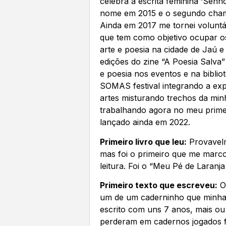
celebra a escrita feminina ‘Sen
nome em 2015 e o segundo cham
Ainda em 2017 me tornei voluntári
que tem como objetivo ocupar os
arte e poesia na cidade de Jaú e 
edições do zine “A Poesia Salva” e
e poesia nos eventos e na biblio
SOMAS festival integrando a ex
artes misturando trechos da min
trabalhando agora no meu primeir
lançado ainda em 2022.
Primeiro livro que leu:
Provavelme
mas foi o primeiro que me marco
leitura. Foi o “Meu Pé de Laranja
Primeiro texto que escreveu:
O 
um de um caderninho que minha
escrito com uns 7 anos, mais o
perderam em cadernos jogados f